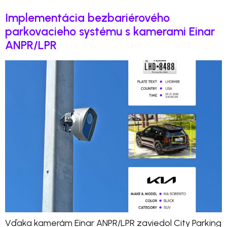
Implementácia bezbariérového
parkovacieho systému s kamerami Einar
ANPR/LPR
Vďaka kamerám Einar ANPR/LPR zaviedol City Parking