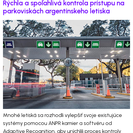
Rýchla a spoľahlivá kontrola prístupu na
parkoviskách argentínskeho letiska
Mnohé letiská sa rozhodli vylepšiť svoje existujúce
systémy pomocou ANPR kamier a softvéru od
Adaptive Recognition, aby urýchlili proces kontroly