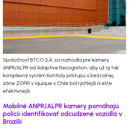
Spoločnosť BTCO S.A. sa rozhodla pre kamery
ANPR/ALPR od Adaptive Recognition, aby už aj tak
komplexný systém kontroly prístupu v bezcolnej
zóne ZOFRI v Iquique v Chile bol rýchlejší a ešte
efektívnejší.
Mobilné ANPR/ALPR kamery pomáhajú
polícii identifikovať odcudzené vozidlá v
Brazílii