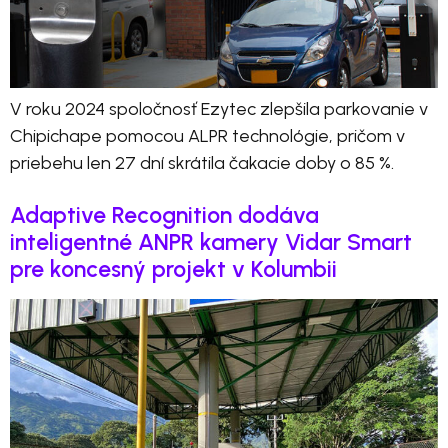
V roku 2024 spoločnosť Ezytec zlepšila parkovanie v
Chipichape pomocou ALPR technológie, pričom v
priebehu len 27 dní skrátila čakacie doby o 85 %.
Adaptive Recognition dodáva
inteligentné ANPR kamery Vidar Smart
pre koncesný projekt v Kolumbii