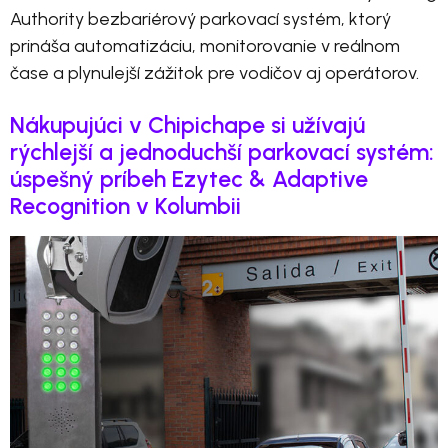
Authority bezbariérový parkovací systém, ktorý
prináša automatizáciu, monitorovanie v reálnom
čase a plynulejší zážitok pre vodičov aj operátorov.
Nákupujúci v Chipichape si užívajú
rýchlejší a jednoduchší parkovací systém:
úspešný príbeh Ezytec & Adaptive
Recognition v Kolumbii