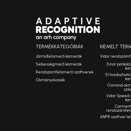
TERMÉKKATEGÓRIÁK
KIEMELT TER
Járműfelismerő kamerák
Vidar rendszám
Sebességmérő kamerák
Einar parkolá
ka
Rendszámfelismerő szoftverek
S1 hordozhat
ka
Okmányolvasók
Osmond okmá
szk
Vidar Speed
ka
Carmen®
rendszámfeli
ANPR szoftver le