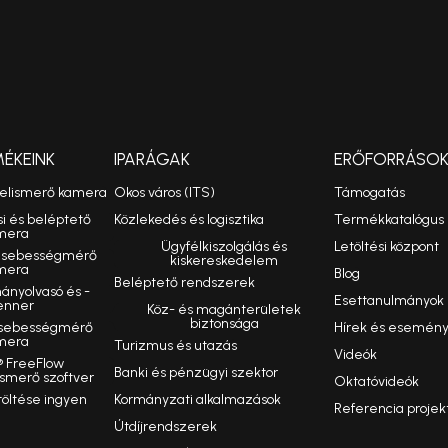
MÉKEINK
IPARÁGAK
ERŐFORRÁSO
felismerő kamera
Okos város (ITS)
Támogatás
si és beléptető
Közlekedés és logisztika
Termékkatalógus
mera
Ügyfélkiszolgálás és
Letöltési központ
ó sebességmérő
kiskereskedelem
mera
Blog
Beléptető rendszerek
nyolvasó és -
Esettanulmányok
enner
Köz- és magánterületek
biztonsága
 sebességmérő
Hírek és esemén
mera
Turizmus és utazás
Videók
 FreeFlow
Banki és pénzügyi szektor
smerő szoftver
Oktatóvideók
töltése ingyen
Kormányzati alkalmazások
Referencia projek
Útdíjrendszerek