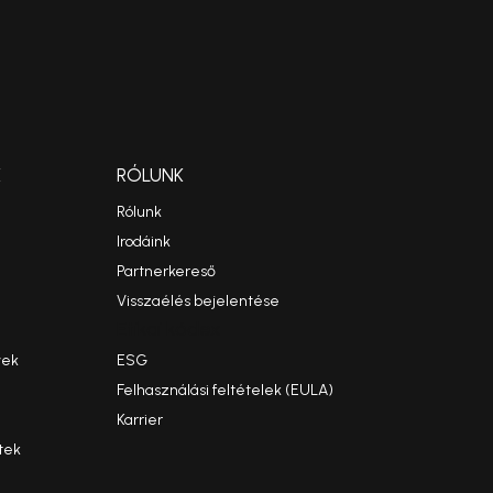
K
RÓLUNK
Rólunk
Irodáink
Partnerkereső
Visszaélés bejelentése
Etikai kódex
yek
ESG
Felhasználási feltételek (EULA)
Karrier
tek