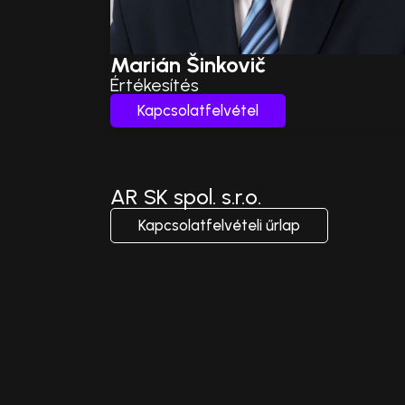
Marián Šinkovič
Értékesítés
Kapcsolatfelvétel
AR SK spol. s.r.o.
Kapcsolatfelvételi űrlap