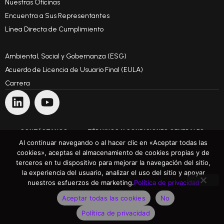
Nuestras Oficinas
Encuentra a Sus Representantes
Línea Directa de Cumplimiento
Código de Conducta
Ambiental, Social y Gobernanza (ESG)
Acuerdo de Licencia de Usuario Final (EULA)
Carrera
CONTÁCTANOS
TÉRMINOS Y CONDICIONES GENERALES
Al continuar navegando o al hacer clic en «Aceptar todas las
cookies», aceptas el almacenamiento de cookies propias y de
TÉRMINOS DE USO
POLÍTICA DE PRIVACIDAD
terceros en tu dispositivo para mejorar la navegación del sitio,
la experiencia del usuario, analizar el uso del sitio y apoyar
Superando Expectativas
nuestros esfuerzos de marketing.
Política de privacidad
©Copyright 1991 - 2025 ARH Informatikai Zrt. Todos los derechos reservados
Aceptar todas las cookies
No
Política de privacidad