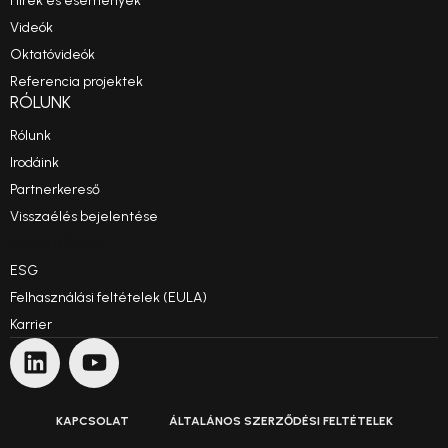
Hírek és események
Videók
Oktatóvideók
Referencia projektek
RÓLUNK
Rólunk
Irodáink
Partnerkereső
Visszaélés bejelentése
Etikai kódex
ESG
Felhasználási feltételek (EULA)
Karrier
KAPCSOLAT
ÁLTALÁNOS SZERZŐDÉSI FELTÉTELEK