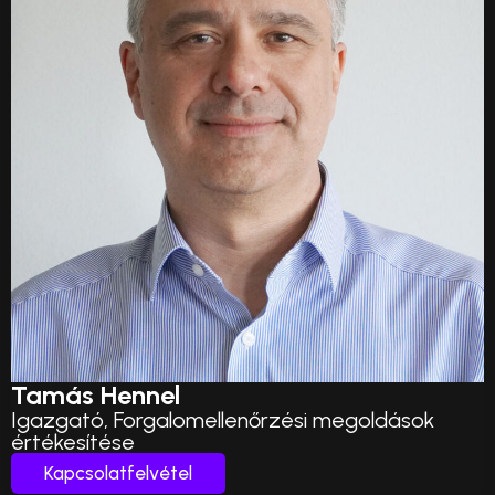
Tamás Hennel
Igazgató, Forgalomellenőrzési megoldások
értékesítése
Kapcsolatfelvétel