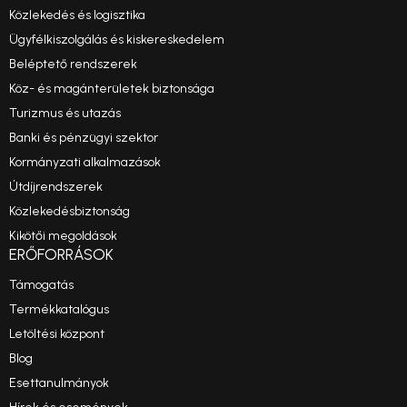
Közlekedés és logisztika
Ügyfélkiszolgálás és kiskereskedelem
Beléptető rendszerek
Köz- és magánterületek biztonsága
Turizmus és utazás
Banki és pénzügyi szektor
Kormányzati alkalmazások
Útdíjrendszerek
Közlekedésbiztonság
Kikötői megoldások
ERŐFORRÁSOK
Támogatás
Termékkatalógus
Letöltési központ
Blog
Esettanulmányok