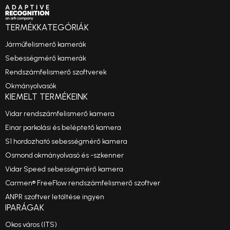
TERMÉKKATEGÓRIÁK
Járműfelismerő kamerák
Sebességmérő kamerák
Rendszámfelismerő szoftverek
Okmányolvasók
KIEMELT TERMÉKEINK
Vidar rendszámfelismerő kamera
Einar parkolási és beléptető kamera
S1 hordozható sebességmérő kamera
Osmond okmányolvasó és -szkenner
Vidar Speed sebességmérő kamera
Carmen® FreeFlow rendszámfelismerő szoftver
ANPR szoftver letöltése ingyen
IPARÁGAK
Okos város (ITS)