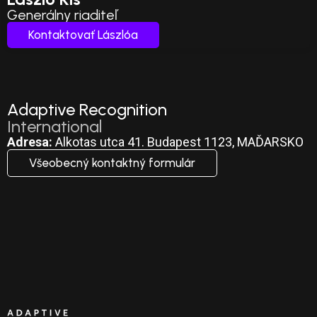
Generálny riaditeľ
Kontaktovať Lászlóa
Adaptive Recognition
International
Adresa:
Alkotas utca 41. Budapest 1123, MAĎARSKO
Všeobecný kontaktný formulár