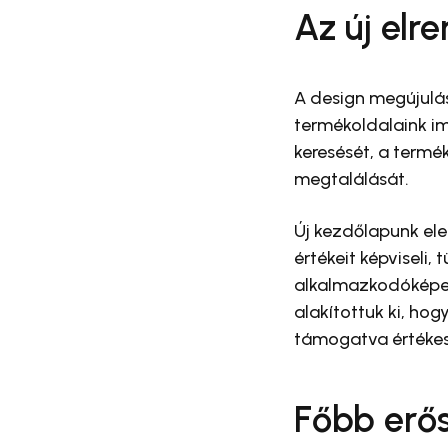
Az új elr
A design megújulá
termékoldalaink im
keresését, a termé
megtalálását.
Új kezdőlapunk ele
értékeit képviseli
alkalmazkodóképess
alakítottuk ki, ho
támogatva értékes
Főbb erő