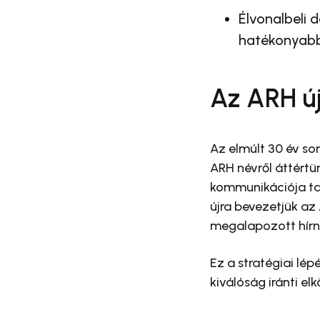
Élvonalbeli 
hatékonyabba
Az ARH új
Az elmúlt 30 év sor
ARH névről áttértü
kommunikációja tal
újra bevezetjük az
megalapozott hírn
Ez a stratégiai lép
kiválóság iránti el