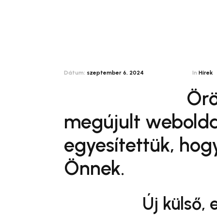
Dátum:
szeptember 6, 2024
In
Hírek
Örö
megújult webolda
egyesítettük, hog
Önnek.
Új külső,