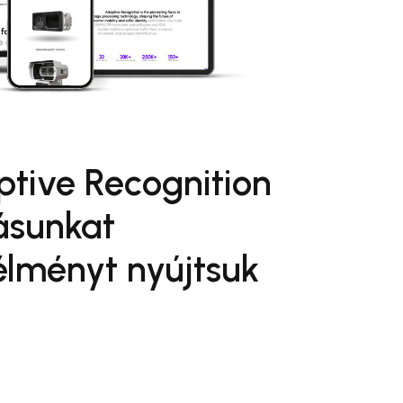
tive Recognition
ásunkat
 élményt nyújtsuk