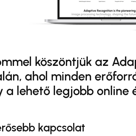
mmel köszöntjük az Adap
lán, ahol minden erőforr
y a lehető legjobb online
 erősebb kapcsolat