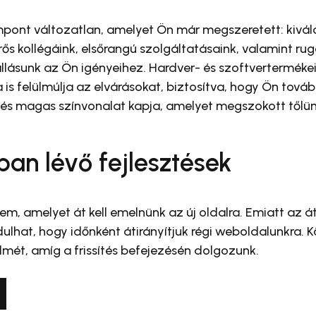
ont változatlan, amelyet Ön már megszeretett: kiváló
ős kollégáink, elsőrangú szolgáltatásaink, valamint ru
llásunk az Ön igényeihez. Hardver- és szoftverterméke
is felülmúlja az elvárásokat, biztosítva, hogy Ön továb
t és magas színvonalat kapja, amelyet megszokott tőlün
an lévő fejlesztések
m, amelyet át kell emelnünk az új oldalra. Emiatt az 
ulhat, hogy időnként átirányítjuk régi weboldalunkra. 
lmét, amíg a frissítés befejezésén dolgozunk.