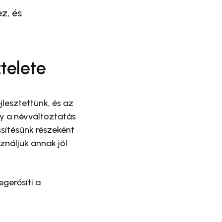
z, és
telete
jlesztettünk, és az
gy a névváltoztatás
sítésünk részeként
ználjuk annak jól
egerősíti a