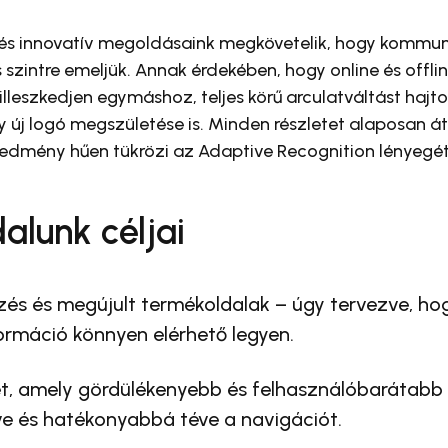
 és innovatív megoldásaink megkövetelik, hogy kommuni
zintre emeljük. Annak érdekében, hogy online és offlin
leszkedjen egymáshoz, teljes körű arculatváltást hajto
 új logó megszületése is. Minden részletet alaposan á
redmény hűen tükrözi az Adaptive Recognition lényegé
alunk céljai
ezés és megújult termékoldalak – úgy tervezve, h
ormáció könnyen elérhető legyen.
ület, amely gördülékenyebb és felhasználóbarátabb
e és hatékonyabbá téve a navigációt.