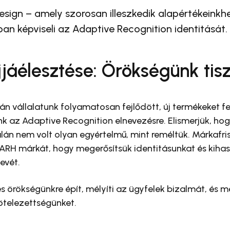
design – amely szorosan illeszkedik alapértékeinkhe
n képviseli az Adaptive Recognition identitását.
jáélesztése: Örökségünk tisz
án vállalatunk folyamatosan fejlődött, új termékeket fe
nk az Adaptive Recognition elnevezésre. Elismerjük, ho
án nem volt olyan egyértelmű, mint reméltük. Márkafris
 ARH márkát, hogy megerősítsük identitásunkat és kihas
evét.
és örökségünkre épít, mélyíti az ügyfelek bizalmát, és m
kötelezettségünket.