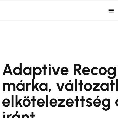
Adaptive Recogn
márka, változat
elkötelezettség 
iránt