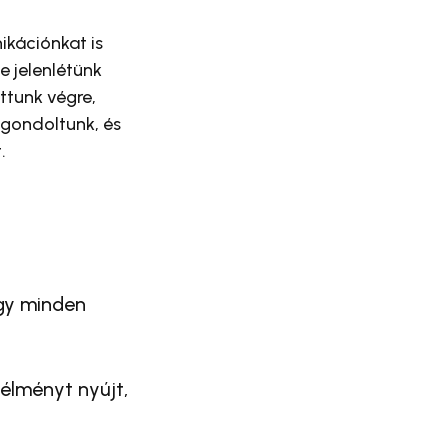
kációnkat is
e jelenlétünk
ttunk végre,
tgondoltunk, és
t.
ogy minden
 élményt nyújt,