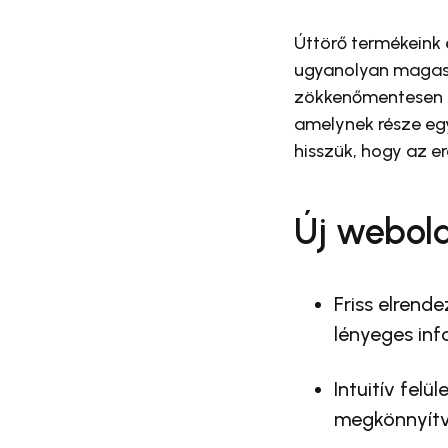
Úttörő termékeink
ugyanolyan magas s
zökkenőmentesen il
amelynek része egy
hisszük, hogy az e
Új webold
Friss elrend
lényeges inf
Intuitív fel
megkönnyítv