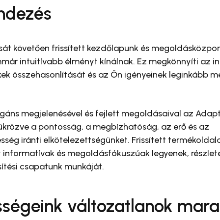
endezés
sát követően frissített kezdőlapunk és megoldásközpo
már intuitívabb élményt kínálnak. Ez megkönnyíti az i
kek összehasonlítását és az Ön igényeinek leginkább 
gáns megjelenésével és fejlett megoldásaival az Adapt
, tükrözve a pontosság, a megbízhatóság, az erő és az
ég iránti elkötelezettségünket. Frissített termékoldal
gy informatívak és megoldásfókuszúak legyenek, részlet
ítési csapatunk munkáját.
sségeink változatlanok mar