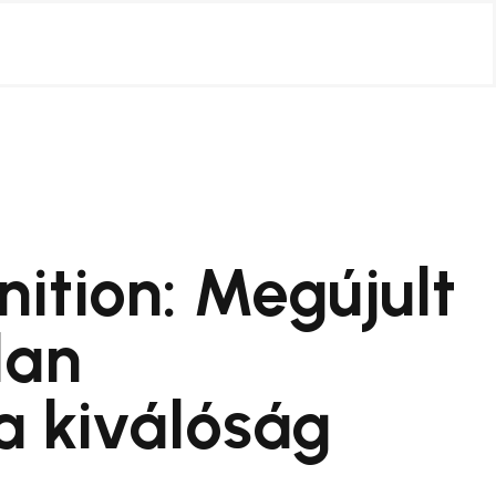
ition: Megújult
lan
a kiválóság