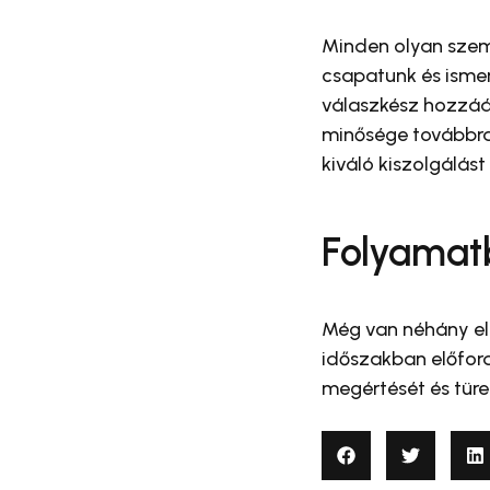
Minden olyan szemp
csapatunk és ismer
válaszkész hozzáá
minősége továbbra 
kiváló kiszolgálás
Folyamatb
Még van néhány ele
időszakban előford
megértését és türe