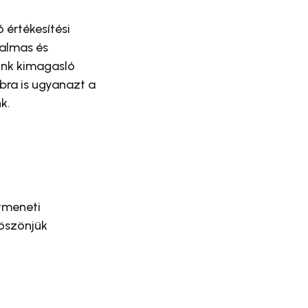
 értékesítési
galmas és
ink kimagasló
bra is ugyanazt a
k.
átmeneti
Köszönjük