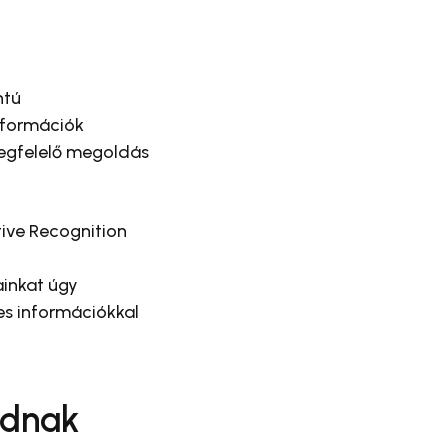
ntú
nformációk
megfelelő megoldás
ive Recognition
ainkat úgy
es információkkal
adnak