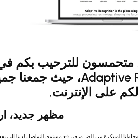
متحمسون للترحيب بكم في ا
لشركة Adaptive Recognition، ح
كم على الإنترنت.
مظهر جديد، ار
 وحلولنا المبتكرة من الضروري رفع مستوى التواصل لدينا إلى نفس 