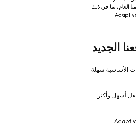
ا العام، بما في ذلك
شعار جديد. وقد تم التفكير بعناية في كل جانب، ونعتقد أن النتيجة تجسّد جوهر Adaptive
نا الجديد
ت الأساسية سهلة
نقل أسهل وأكثر
دّم — يتوافق بشكل وثيق مع قيمنا الأساسية ويمثل جوهر Adaptive