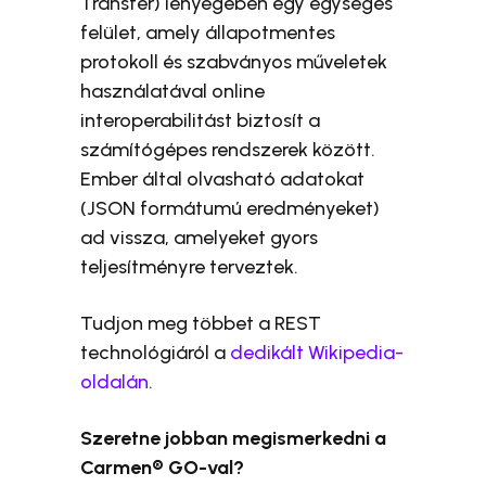
Transfer) lényegében egy egységes
felület, amely állapotmentes
protokoll és szabványos műveletek
használatával online
interoperabilitást biztosít a
számítógépes rendszerek között.
Ember által olvasható adatokat
(JSON formátumú eredményeket)
ad vissza, amelyeket gyors
teljesítményre terveztek.
Tudjon meg többet a REST
technológiáról a
dedikált Wikipedia-
oldalán
.
Szeretne jobban megismerkedni a
Carmen® GO-val?