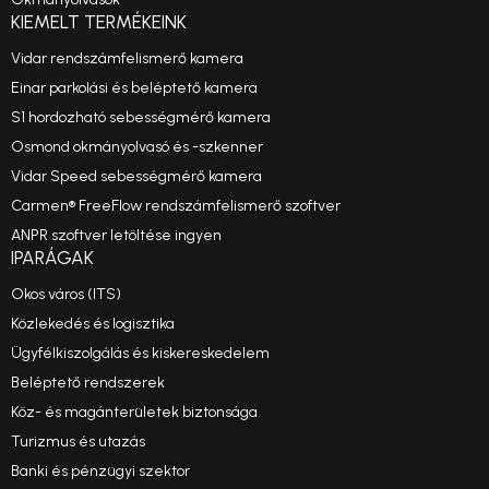
KIEMELT TERMÉKEINK
Vidar rendszámfelismerő kamera
Einar parkolási és beléptető kamera
S1 hordozható sebességmérő kamera
Osmond okmányolvasó és -szkenner
Vidar Speed sebességmérő kamera
Carmen® FreeFlow rendszámfelismerő szoftver
ANPR szoftver letöltése ingyen
IPARÁGAK
Okos város (ITS)
Közlekedés és logisztika
Ügyfélkiszolgálás és kiskereskedelem
Beléptető rendszerek
Köz- és magánterületek biztonsága
Turizmus és utazás
Banki és pénzügyi szektor