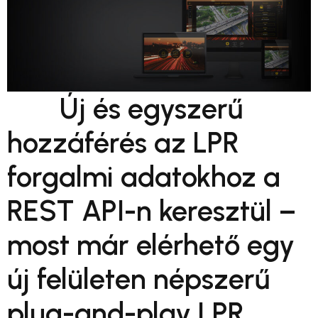
Új és egyszerű
hozzáférés az LPR
forgalmi adatokhoz a
REST API-n keresztül –
most már elérhető egy
új felületen népszerű
plug-and-play LPR