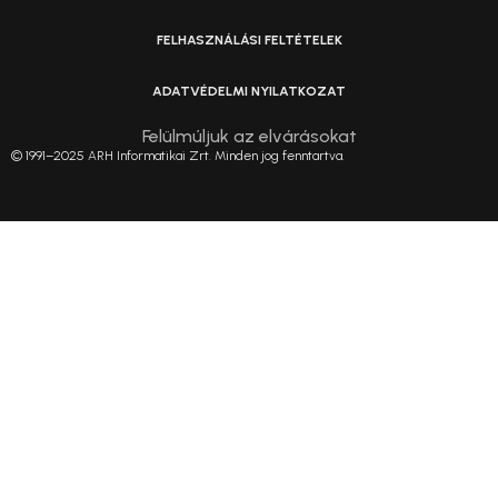
FELHASZNÁLÁSI FELTÉTELEK
ADATVÉDELMI NYILATKOZAT
Felülmúljuk az elvárásokat
© 1991–2025 ARH Informatikai Zrt. Minden jog fenntartva.