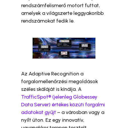
rendszámfelismerő motort futtat,
amelyek a világszerte leggyakoribb
rendszámokat fedik le.
Az Adaptive Recognition a
forgalomellenőrzési megoldások
széles skáláját is kínálja. A
TrafficSpot® (jelenleg Globessey
Data Server) értékes közúti forgalmi
adatokat gyűjt
– a városban vagy a
nyílt úton. Ez egy innovatív,
ugyanakkor terepen tesztelt,