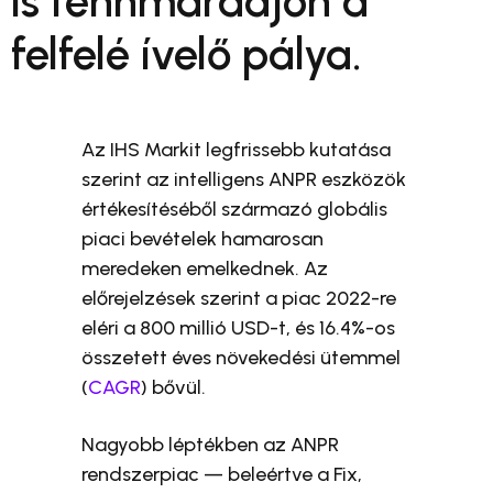
is fennmaradjon a
felfelé ívelő pálya.
Az IHS Markit legfrissebb kutatása
szerint az intelligens ANPR eszközök
értékesítéséből származó globális
piaci bevételek hamarosan
meredeken emelkednek. Az
előrejelzések szerint a piac 2022-re
eléri a 800 millió USD-t, és 16.4%-os
összetett éves növekedési ütemmel
(
CAGR
) bővül.
Nagyobb léptékben az ANPR
rendszerpiac — beleértve a Fix,