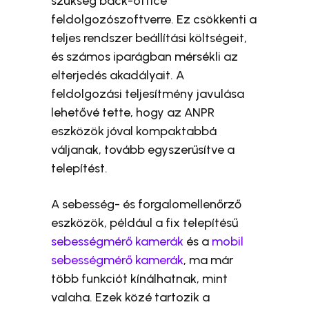
szükség back-office
feldolgozószoftverre. Ez csökkenti a
teljes rendszer beállítási költségeit,
és számos iparágban mérsékli az
elterjedés akadályait. A
feldolgozási teljesítmény javulása
lehetővé tette, hogy az ANPR
eszközök jóval kompaktabbá
váljanak, tovább egyszerűsítve a
telepítést.
A sebesség- és forgalomellenőrző
eszközök, például a fix telepítésű
sebességmérő kamerák
és a
mobil
sebességmérő kamerák
, ma már
több funkciót kínálhatnak, mint
valaha. Ezek közé tartozik a