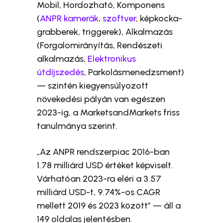
Mobil, Hordozható, Komponens
(
ANPR kamerák
,
szoftver
, képkocka-
grabberek, triggerek), Alkalmazás
(Forgalomirányítás, Rendészeti
alkalmazás,
Elektronikus
útdíjszedés
, Parkolásmenedzsment)
— szintén kiegyensúlyozott
növekedési pályán van egészen
2023-ig, a MarketsandMarkets friss
tanulmánya szerint.
„Az ANPR rendszerpiac 2016-ban
1.78 milliárd USD értéket képviselt.
Várhatóan 2023-ra eléri a 3.57
milliárd USD-t, 9.74%-os CAGR
mellett 2019 és 2023 között” — áll a
149 oldalas jelentésben.