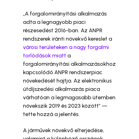
„A forgalomirányítási alkalmazás
adta a legnagyobb piaci
részesedést 2016-ban. Az ANPR
rendszerek iránti növekvő kereslet a
városi területeken a nagy forgalmi
torlódások miatt
a
forgalomirányítási alkalmazásokhoz
kapcsolódó ANPR rendszerpiac
növekedését hajtja. Az elektronikus
útdíjszedési alkalmazás piaca
várhatóan a legmagasabb ütemben
növekszik 2019 és 2023 között” —
tette hozzá a jelentés.
A járművek növekvő elterjedése,
valamint a különböző országok