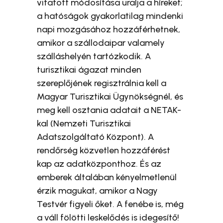
vitatott módosítása uralja a híreket;
a hatóságok gyakorlatilag mindenki
napi mozgásához hozzáférhetnek,
amikor a szállodaipar valamely
szálláshelyén tartózkodik. A
turisztikai ágazat minden
szereplőjének regisztrálnia kell a
Magyar Turisztikai Ügynökségnél, és
meg kell osztania adatait a NETAK-
kal (Nemzeti Turisztikai
Adatszolgáltató Központ). A
rendőrség közvetlen hozzáférést
kap az adatközponthoz. És az
emberek általában kényelmetlenül
érzik magukat, amikor a Nagy
Testvér figyeli őket. A fenébe is, még
a váll fölötti leskelődés is idegesítő!