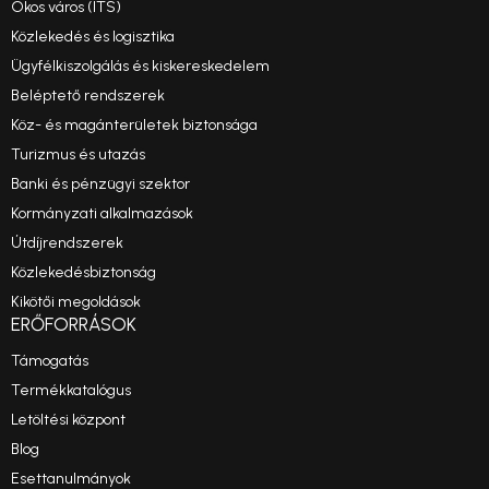
Okos város (ITS)
Közlekedés és logisztika
Ügyfélkiszolgálás és kiskereskedelem
Beléptető rendszerek
Köz- és magánterületek biztonsága
Turizmus és utazás
Banki és pénzügyi szektor
Kormányzati alkalmazások
Útdíjrendszerek
Közlekedésbiztonság
Kikötői megoldások
ERŐFORRÁSOK
Támogatás
Termékkatalógus
Letöltési központ
Blog
Esettanulmányok