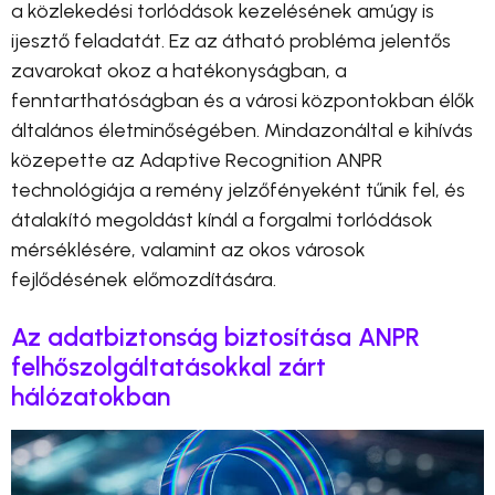
a közlekedési torlódások kezelésének amúgy is
ijesztő feladatát. Ez az átható probléma jelentős
zavarokat okoz a hatékonyságban, a
fenntarthatóságban és a városi központokban élők
általános életminőségében. Mindazonáltal e kihívás
közepette az Adaptive Recognition ANPR
technológiája a remény jelzőfényeként tűnik fel, és
átalakító megoldást kínál a forgalmi torlódások
mérséklésére, valamint az okos városok
fejlődésének előmozdítására.
Az adatbiztonság biztosítása ANPR
felhőszolgáltatásokkal zárt
hálózatokban