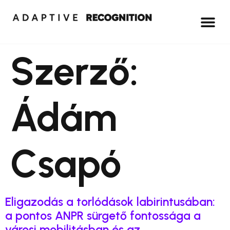
Szerző:
Ádám
Csapó
Eligazodás a torlódások labirintusában:
a pontos ANPR sürgető fontossága a
városi mobilitásban és az