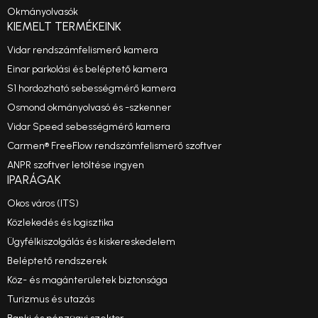
Okmányolvasók
KIEMELT TERMÉKEINK
Vidar rendszámfelismerő kamera
Einar parkolási és beléptető kamera
S1 hordozható sebességmérő kamera
Osmond okmányolvasó és -szkenner
Vidar Speed sebességmérő kamera
Carmen® FreeFlow rendszámfelismerő szoftver
ANPR szoftver letöltése ingyen
IPARÁGAK
Okos város (ITS)
Közlekedés és logisztika
Ügyfélkiszolgálás és kiskereskedelem
Beléptető rendszerek
Köz- és magánterületek biztonsága
Turizmus és utazás