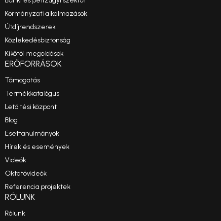
Banki és pénzügyi szektor
Kormányzati alkalmazások
Útdíjrendszerek
Közlekedésbiztonság
Kikötői megoldások
ERŐFORRÁSOK
Támogatás
Termékkatalógus
Letöltési központ
Blog
Esettanulmányok
Hírek és események
Videók
Oktatóvideók
Referencia projektek
RÓLUNK
Rólunk