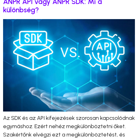
ANPR API vagy ANPR SDK: Mi a
különbség?
Az SDK és az API kifejezések szorosan kapcsolódnak
egymáshoz. Ezért nehéz megkülönböztetni őket.
Szakértőnk elvégzi ezt a megkülönböztetést, és