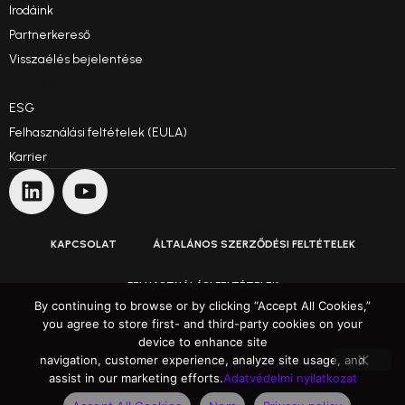
Irodáink
Partnerkereső
Visszaélés bejelentése
Etikai kódex
ESG
Felhasználási feltételek (EULA)
Karrier
KAPCSOLAT
ÁLTALÁNOS SZERZŐDÉSI FELTÉTELEK
FELHASZNÁLÁSI FELTÉTELEK
By continuing to browse or by clicking “Accept All Cookies,”
you agree to store first- and third-party cookies on your
ADATVÉDELMI NYILATKOZAT
device to enhance site
navigation, customer experience, analyze site usage, and
Felülmúljuk az elvárásokat
assist in our marketing efforts.
Adatvédelmi nyilatkozat
© 1991–2025 ARH Informatikai Zrt. Minden jog fenntartva.