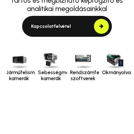
tartós és megbízható képrögzítő és
analitikai megoldásainkkal
Kapcsolatfelvétel
Járműfelismerő
Sebességmérő
Rendszámfelismerő
Okmányolvas
kamerák
kamerák
szoftverek