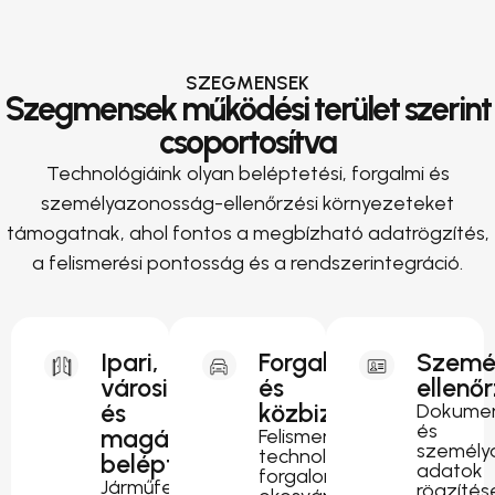
SZEGMENSEK
Szegmensek működési terület szerint
csoportosítva
Technológiáink olyan beléptetési, forgalmi és
személyazonosság-ellenőrzési környezeteket
támogatnak, ahol fontos a megbízható adatrögzítés,
a felismerési pontosság és a rendszerintegráció.
Ipari,
Forgalomirányítás
Szemé
városi
és
ellenő
és
közbiztonság
Dokumen
és
magánterületi
Felismerési
személy
technológia
beléptetés
adatok
forgalomfigyeléshez,
Járműfelismerés
rögzítés