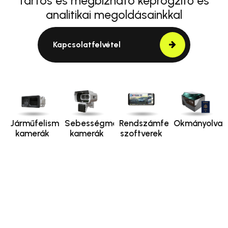
tartós és megbízható képrögzítő és
analitikai megoldásainkkal
Kapcsolatfelvétel
Járműfelismerő
Sebességmérő
Rendszámfelismerő
Okmányolvas
kamerák
kamerák
szoftverek