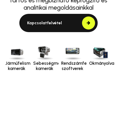
tartós és megbízható képrögzítő és
analitikai megoldásainkkal
Kapcsolatfelvétel
Járműfelismerő
Sebességmérő
Rendszámfelismerő
Okmányolvas
kamerák
kamerák
szoftverek