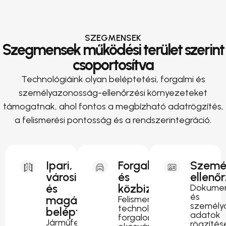
SZEGMENSEK
Szegmensek működési terület szerint
csoportosítva
Technológiáink olyan beléptetési, forgalmi és
személyazonosság-ellenőrzési környezeteket
támogatnak, ahol fontos a megbízható adatrögzítés,
a felismerési pontosság és a rendszerintegráció.
Ipari,
Forgalomirányítás
Szemé
városi
és
ellenő
és
közbiztonság
Dokumen
és
magánterületi
Felismerési
személy
technológia
beléptetés
adatok
forgalomfigyeléshez,
Járműfelismerés
rögzítés