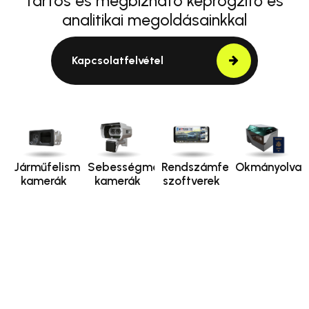
tartós és megbízható képrögzítő és
analitikai megoldásainkkal
Kapcsolatfelvétel
Járműfelismerő
Sebességmérő
Rendszámfelismerő
Okmányolvas
kamerák
kamerák
szoftverek