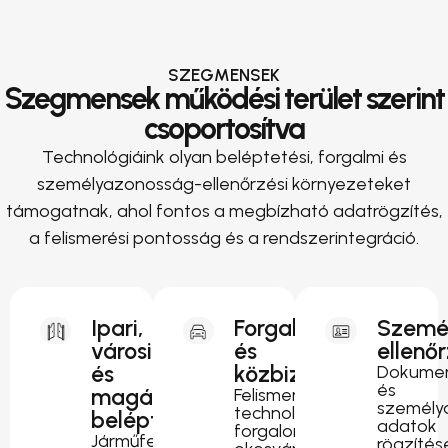
SZEGMENSEK
Szegmensek működési terület szerint
csoportosítva
Technológiáink olyan beléptetési, forgalmi és
személyazonosság-ellenőrzési környezeteket
támogatnak, ahol fontos a megbízható adatrögzítés,
a felismerési pontosság és a rendszerintegráció.
Ipari,
Forgalomirányítás
Szemé
városi
és
ellenő
és
közbiztonság
Dokumen
és
magánterületi
Felismerési
személy
technológia
beléptetés
adatok
forgalomfigyeléshez,
Járműfelismerés
rögzítés