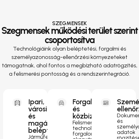
SZEGMENSEK
Szegmensek működési terület szerint
csoportosítva
Technológiáink olyan beléptetési, forgalmi és
személyazonosság-ellenőrzési környezeteket
támogatnak, ahol fontos a megbízható adatrögzítés,
a felismerési pontosság és a rendszerintegráció.
Ipari,
Forgalomirányítás
Szemé
városi
és
ellenő
és
közbiztonság
Dokumen
és
magánterületi
Felismerési
személy
technológia
beléptetés
adatok
forgalomfigyeléshez,
Járműfelismerés
rögzítés