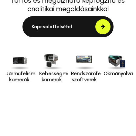
tartós és megbízható képrögzítő és
analitikai megoldásainkkal
Kapcsolatfelvétel
Járműfelismerő
Sebességmérő
Rendszámfelismerő
Okmányolvas
kamerák
kamerák
szoftverek