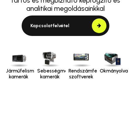
tartós és megbízható képrögzítő és
analitikai megoldásainkkal
Kapcsolatfelvétel
Járműfelismerő
Sebességmérő
Rendszámfelismerő
Okmányolvas
kamerák
kamerák
szoftverek