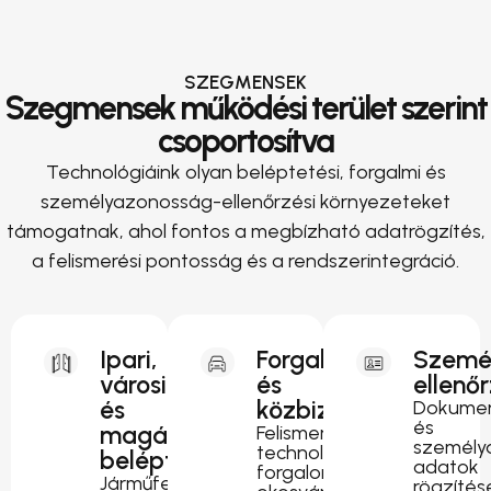
SZEGMENSEK
Szegmensek működési terület szerint
csoportosítva
Technológiáink olyan beléptetési, forgalmi és
személyazonosság-ellenőrzési környezeteket
támogatnak, ahol fontos a megbízható adatrögzítés,
a felismerési pontosság és a rendszerintegráció.
Ipari,
Forgalomirányítás
Szemé
városi
és
ellenő
és
közbiztonság
Dokumen
és
magánterületi
Felismerési
személy
technológia
beléptetés
adatok
forgalomfigyeléshez,
Járműfelismerés
rögzítés