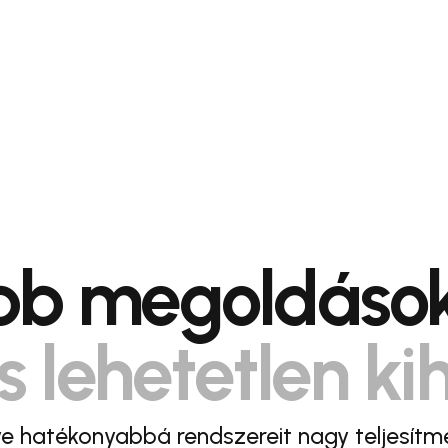
obb megoldások
s lehetetlen ki
e hatékonyabbá rendszereit nagy teljesítm