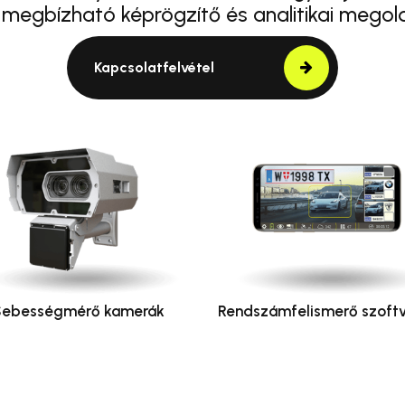
 megbízható képrögzítő és analitikai megol
Kapcsolatfelvétel
Sebességmérő kamerák
Rendszámfelismerő szoftv