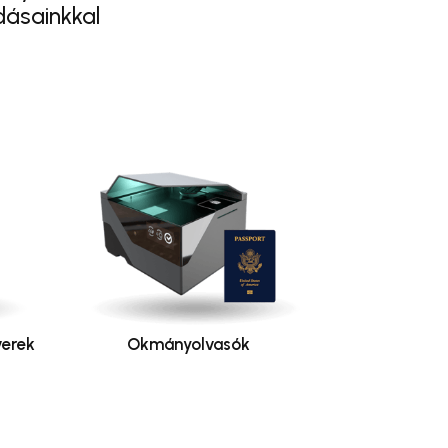
dásainkkal
erek
Okmányolvasók