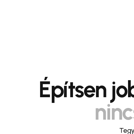
Építsen j
ninc
Tegy