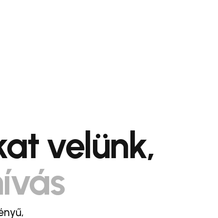
at velünk,
hívás
ényű,