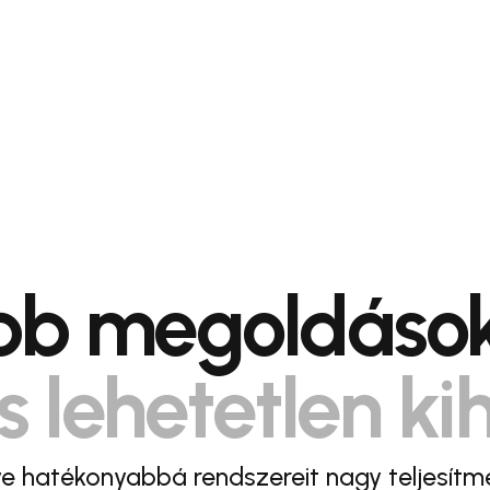
obb megoldások
s lehetetlen ki
e hatékonyabbá rendszereit nagy teljesítm