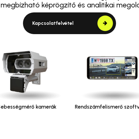
 megbízható képrögzítő és analitikai megol
Kapcsolatfelvétel
Sebességmérő kamerák
Rendszámfelismerő szoftv