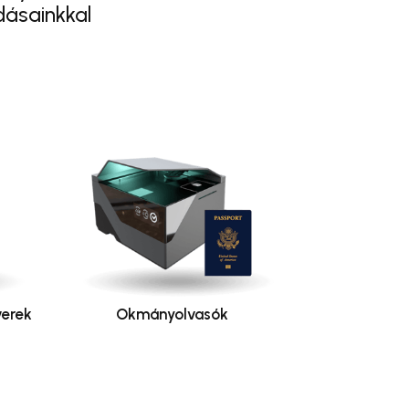
dásainkkal
erek
Okmányolvasók