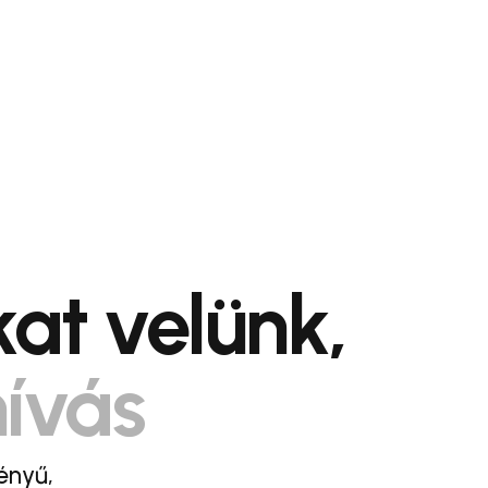
at velünk,
hívás
ényű,