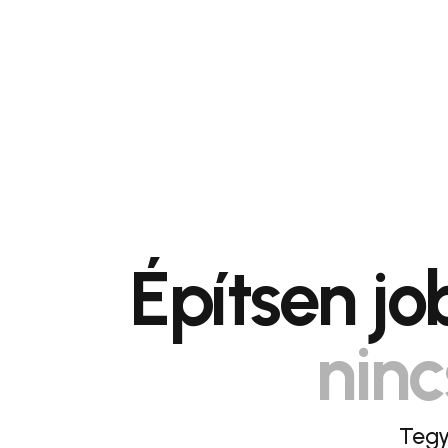
Építsen j
ninc
Tegy