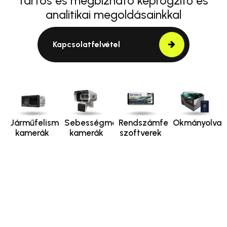
tartós és megbízható képrögzítő és
analitikai megoldásainkkal
Kapcsolatfelvétel
Járműfelismerő
Sebességmérő
Rendszámfelismerő
Okmányolvas
kamerák
kamerák
szoftverek