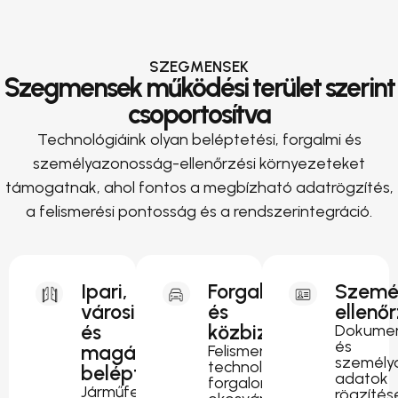
SZEGMENSEK
Szegmensek működési terület szerint
csoportosítva
Technológiáink olyan beléptetési, forgalmi és
személyazonosság-ellenőrzési környezeteket
támogatnak, ahol fontos a megbízható adatrögzítés,
a felismerési pontosság és a rendszerintegráció.
Ipari,
Forgalomirányítás
Szemé
városi
és
ellenő
és
közbiztonság
Dokumen
és
magánterületi
Felismerési
személy
technológia
beléptetés
adatok
forgalomfigyeléshez,
Járműfelismerés
rögzítés