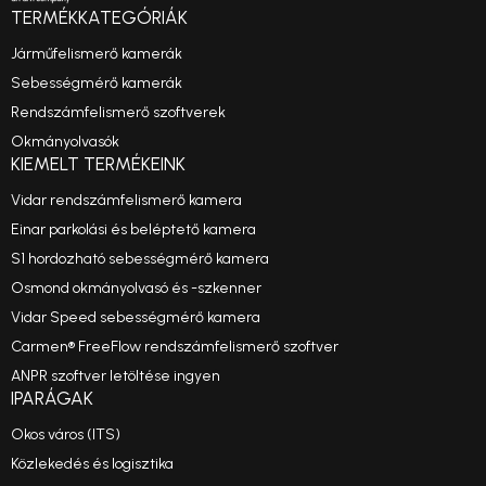
TERMÉKKATEGÓRIÁK
Járműfelismerő kamerák
Sebességmérő kamerák
Rendszámfelismerő szoftverek
Okmányolvasók
KIEMELT TERMÉKEINK
Vidar rendszámfelismerő kamera
Einar parkolási és beléptető kamera
S1 hordozható sebességmérő kamera
Osmond okmányolvasó és -szkenner
Vidar Speed sebességmérő kamera
Carmen® FreeFlow rendszámfelismerő szoftver
ANPR szoftver letöltése ingyen
IPARÁGAK
Okos város (ITS)
Közlekedés és logisztika