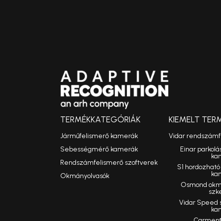
TERMÉKKATEGÓRIÁK
KIEMELT TER
Járműfelismerő kamerák
Vidar rendszám
Sebességmérő kamerák
Einar parkolá
ka
Rendszámfelismerő szoftverek
S1 hordozhat
ka
Okmányolvasók
Osmond okmá
szk
Vidar Speed
ka
Carmen®