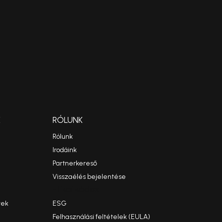
K
RÓLUNK
Rólunk
Irodáink
Partnerkereső
Visszaélés bejelentése
Etikai kódex
yek
ESG
Felhasználási feltételek (EULA)