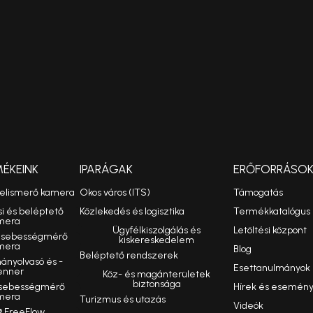
MÉKEINK
IPARÁGAK
ERŐFORRÁSO
felismerő kamera
Okos város (ITS)
Támogatás
si és beléptető
Közlekedés és logisztika
Termékkatalógus
mera
Ügyfélkiszolgálás és
Letöltési központ
ó sebességmérő
kiskereskedelem
mera
Blog
Beléptető rendszerek
nyolvasó és -
Esettanulmányok
enner
Köz- és magánterületek
biztonsága
 sebességmérő
Hírek és esemén
mera
Turizmus és utazás
Videók
 FreeFlow