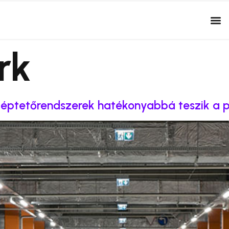
rk
beléptetőrendszerek hatékonyabbá teszik 