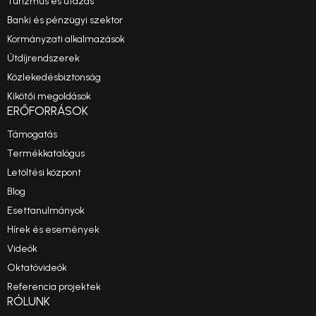
Turizmus és utazás
Banki és pénzügyi szektor
Kormányzati alkalmazások
Útdíjrendszerek
Közlekedésbiztonság
Kikötői megoldások
ERŐFORRÁSOK
Támogatás
Termékkatalógus
Letöltési központ
Blog
Esettanulmányok
Hírek és események
Videók
Oktatóvideók
Referencia projektek
RÓLUNK