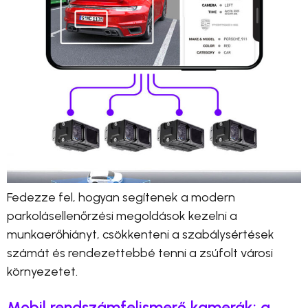
Fedezze fel, hogyan segítenek a modern
parkolásellenőrzési megoldások kezelni a
munkaerőhiányt, csökkenteni a szabálysértések
számát és rendezettebbé tenni a zsúfolt városi
környezetet.
Mobil rendszámfelismerő kamerák: a