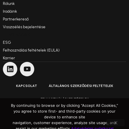
Rólunk
Irodáink
Partnerkereső
Visszaélés bejelentése
Etikai kódex
ESG
Felhasználási feltételek (EULA)
Karrier
KAPCSOLAT
ÁLTALÁNOS SZERZŐDÉSI FELTÉTELEK
FELHASZNÁLÁSI FELTÉTELEK
By continuing to browse or by clicking “Accept All Cookies,”
you agree to store first- and third-party cookies on your
ADATVÉDELMI NYILATKOZAT
device to enhance site
navigation, customer experience, analyze site usage, and
Felülmúljuk az elvárásokat
assist in our marketing efforts.
Adatvédelmi nyilatkozat
© 1991–2025 ARH Informatikai Zrt. Minden jog fenntartva.