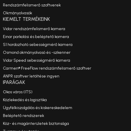
Rendszámfelismerő szoftverek
Okmányolvasók
KIEMELT TERMÉKEINK
Vidar rendszámfelismerő kamera
Einar parkolási és beléptető kamera
S1 hordozható sebességmérő kamera
Osmond okmányolvasó és -szkenner
Vidar Speed sebességmérő kamera
Carmen® FreeFlow rendszámfelismerő szoftver
ANPR szoftver letöltése ingyen
IPARÁGAK
Okos város (ITS)
Közlekedés és logisztika
Ügyfélkiszolgálás és kiskereskedelem
Beléptető rendszerek
Köz- és magánterületek biztonsága