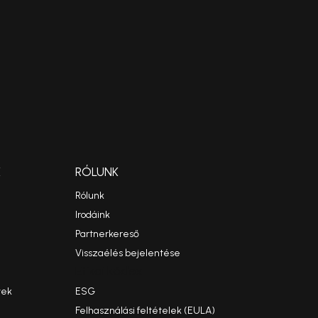
K
RÓLUNK
Rólunk
Irodáink
Partnerkereső
Visszaélés bejelentése
Etikai kódex
yek
ESG
Felhasználási feltételek (EULA)