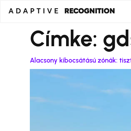
Címke:
gd
Alacsony kibocsátású zónák: tis