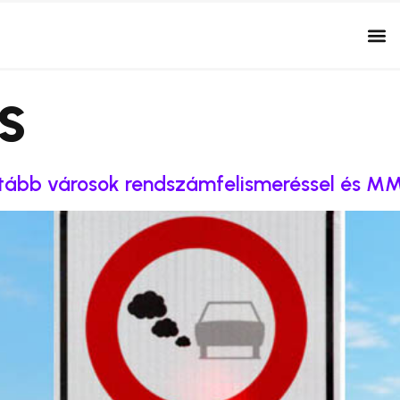
s
ztább városok rendszámfelismeréssel és M