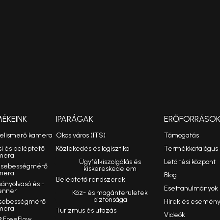
MÉKEINK
IPARÁGAK
ERŐFORRÁSO
felismerő kamera
Okos város (ITS)
Támogatás
si és beléptető
Közlekedés és logisztika
Termékkatalógus
mera
Ügyfélkiszolgálás és
Letöltési központ
ó sebességmérő
kiskereskedelem
mera
Blog
Beléptető rendszerek
nyolvasó és -
Esettanulmányok
enner
Köz- és magánterületek
biztonsága
 sebességmérő
Hírek és esemén
mera
Turizmus és utazás
Videók
 FreeFlow