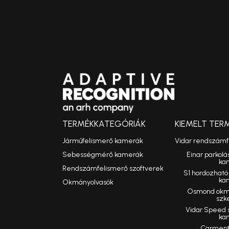
TERMÉKKATEGÓRIÁK
KIEMELT TER
Járműfelismerő kamerák
Vidar rendszám
Sebességmérő kamerák
Einar parkolá
ka
Rendszámfelismerő szoftverek
S1 hordozhat
ka
Okmányolvasók
Osmond okmá
szk
Vidar Speed
ka
Carmen®