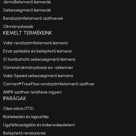
Járműfelismerő kamerák
Sebességmérő kamerák
Rendszámfelismerő szoftverek
Okmányolvasók
KIEMELT TERMÉKEINK
Vidar rendszámfelismerő kamera
Einar parkolási és beléptető kamera
S1 hordozható sebességmérő kamera
Osmond okmányolvasó és -szkenner
Vidar Speed sebességmérő kamera
Carmen® FreeFlow rendszámfelismerő szoftver
ANPR szoftver letöltése ingyen
IPARÁGAK
Okos város (ITS)
Közlekedés és logisztika
Ügyfélkiszolgálás és kiskereskedelem
Beléptető rendszerek