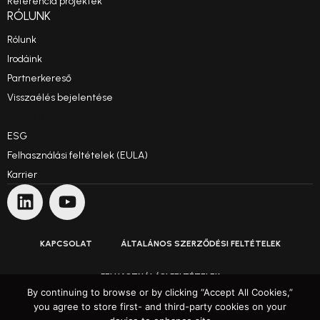
Referencia projektek
RÓLUNK
Rólunk
Irodáink
Partnerkereső
Visszaélés bejelentése
Etikai kódex
ESG
Felhasználási feltételek (EULA)
Karrier
KAPCSOLAT
ÁLTALÁNOS SZERZŐDÉSI FELTÉTELEK
FELHASZNÁLÁSI FELTÉTELEK
By continuing to browse or by clicking “Accept All Cookies,”
you agree to store first- and third-party cookies on your
ADATVÉDELMI NYILATKOZAT