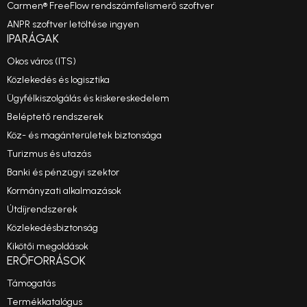
Carmen® FreeFlow rendszámfelismerő szoftver
ANPR szoftver letöltése ingyen
IPARÁGAK
Okos város (ITS)
Közlekedés és logisztika
Ügyfélkiszolgálás és kiskereskedelem
Beléptető rendszerek
Köz- és magánterületek biztonsága
Turizmus és utazás
Banki és pénzügyi szektor
Kormányzati alkalmazások
Útdíjrendszerek
Közlekedésbiztonság
Kikötői megoldások
ERŐFORRÁSOK
Támogatás
Termékkatalógus