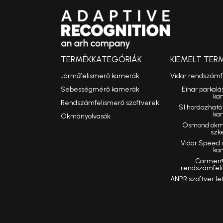
TERMÉKKATEGÓRIÁK
KIEMELT TER
Járműfelismerő kamerák
Vidar rendszám
Sebességmérő kamerák
Einar parkolá
ka
Rendszámfelismerő szoftverek
S1 hordozhat
ka
Okmányolvasók
Osmond okmá
szk
Vidar Speed
ka
Carmen®
rendszámfeli
ANPR szoftver le