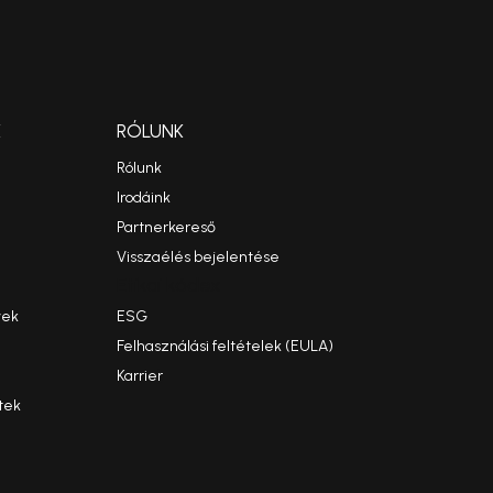
K
RÓLUNK
Rólunk
Irodáink
Partnerkereső
Visszaélés bejelentése
Etikai kódex
yek
ESG
Felhasználási feltételek (EULA)
Karrier
tek