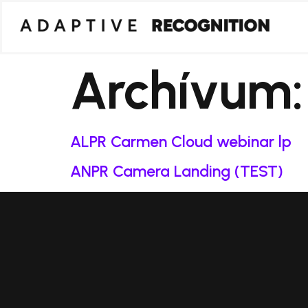
Archívum
ALPR Carmen Cloud webinar lp
ANPR Camera Landing (TEST)