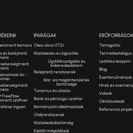
MÉKEINK
IPARÁGAK
ERŐFORRÁSO
felismerő kamera
Okos város (ITS)
Támogatás
si és beléptető
Közlekedés és logisztika
Termékkatalógus
mera
Ügyfélkiszolgálás és
Letöltési központ
ó sebességmérő
kiskereskedelem
mera
Blog
Beléptető rendszerek
nyolvasó és -
Esettanulmányok
enner
Köz- és magánterületek
biztonsága
 sebességmérő
Hírek és esemén
mera
Turizmus és utazás
Videók
 FreeFlow
Banki és pénzügyi szektor
smerő szoftver
Oktatóvideók
töltése ingyen
Kormányzati alkalmazások
Referencia projek
Útdíjrendszerek
Közlekedésbiztonság
Kikötői megoldások