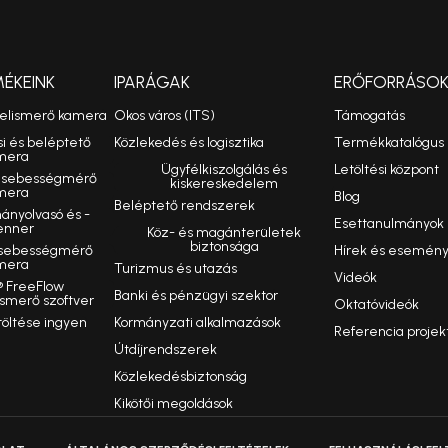
MÉKEINK
IPARÁGAK
ERŐFORRÁSO
felismerő kamera
Okos város (ITS)
Támogatás
si és beléptető
Közlekedés és logisztika
Termékkatalógus
mera
Ügyfélkiszolgálás és
Letöltési központ
ó sebességmérő
kiskereskedelem
mera
Blog
Beléptető rendszerek
nyolvasó és -
Esettanulmányok
enner
Köz- és magánterületek
biztonsága
 sebességmérő
Hírek és esemén
mera
Turizmus és utazás
Videók
 FreeFlow
Banki és pénzügyi szektor
smerő szoftver
Oktatóvideók
töltése ingyen
Kormányzati alkalmazások
Referencia projek
Útdíjrendszerek
Közlekedésbiztonság
Kikötői megoldások