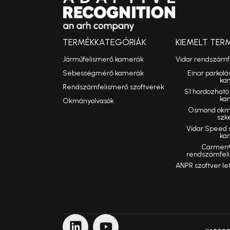
TERMÉKKATEGÓRIÁK
KIEMELT TER
Járműfelismerő kamerák
Vidar rendszám
Sebességmérő kamerák
Einar parkolá
ka
Rendszámfelismerő szoftverek
S1 hordozhat
ka
Okmányolvasók
Osmond okmá
szk
Vidar Speed
ka
Carmen®
rendszámfeli
ANPR szoftver le