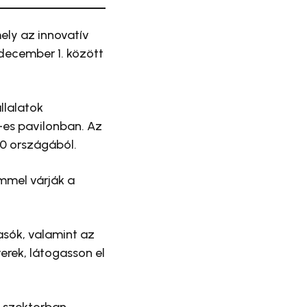
ely az innovatív
 december 1. között
llalatok
2-es pavilonban. Az
90 országából.
mmel várják a
asók, valamint az
erek, látogasson el
i szektorban