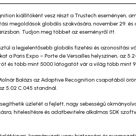
ition kiállítóként vesz részt a Trustech eseményen, am
ítási megoldások globális szakvására, november 29. és
árizsban. Tudjon meg többet az eseményről itt.
tül a legjelentősebb globális fizetési és azonosítási vá
at a Paris Expo – Porte de Versailles helyszínen, az 5.
tót és több mint 5000 látogatót vár a világ több mint 
 Molnár Balázs az Adaptive Recognition csapatából örö
az 5.02 C.045 standnál.
 segíthetik üzletét a fejlett, nagy sebességű okmányolv
ásra, hitelesítésre és adatbevitelre alkalmas SDK szoftv
églátóipari, kormányzati vagy biztonsági és nyomozat