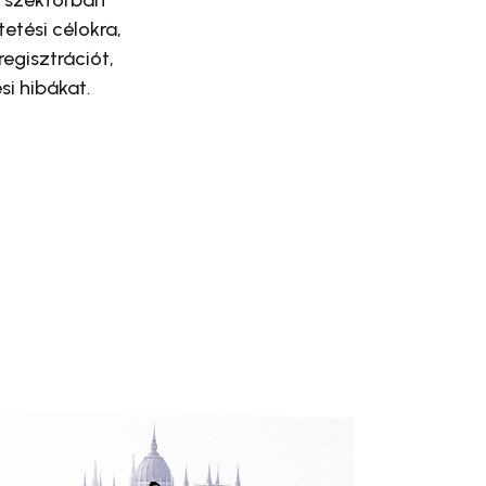
etési célokra,
regisztrációt,
si hibákat.