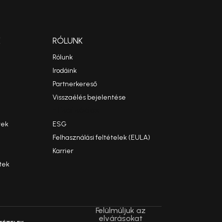
K
RÓLUNK
Rólunk
Irodáink
Partnerkereső
Visszaélés bejelentése
Etikai kódex
yek
ESG
Felhasználási feltételek (EULA)
Karrier
tek
Felülmúljuk az
elvárásokat