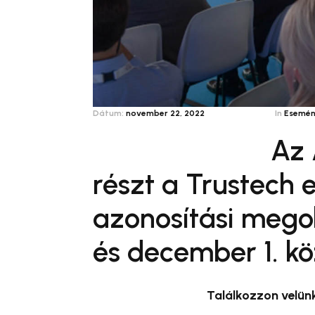
Dátum:
november 22, 2022
In
Esemén
Az 
részt a Trustech 
azonosítási mego
és december 1. kö
Találkozzon velünk