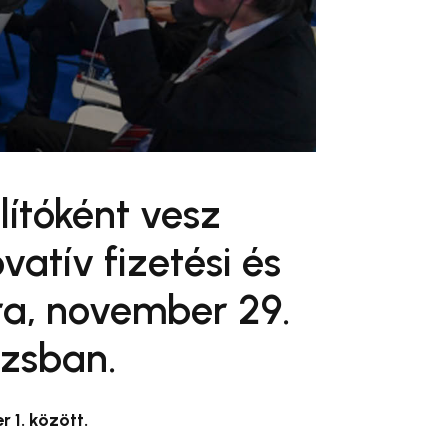
lítóként vesz
atív fizetési és
ra, november 29.
izsban.
 1. között.