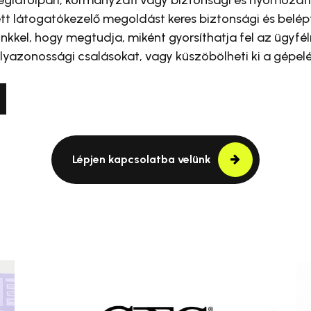
lett látogatókezelő megoldást keres biztonsági és belépt
nkkel, hogy megtudja, miként gyorsíthatja fel az ügyfél
élyazonossági csalásokat, vagy küszöbölheti ki a gépelé
Lépjen kapcsolatba velünk