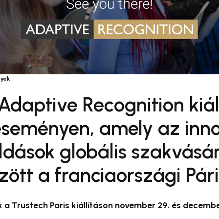
yek
Adaptive Recognition kiál
eseményen, amely az innov
ldások globális szakvásá
zött a franciaországi Pár
 a Trustech Paris kiállításon november 29. és december