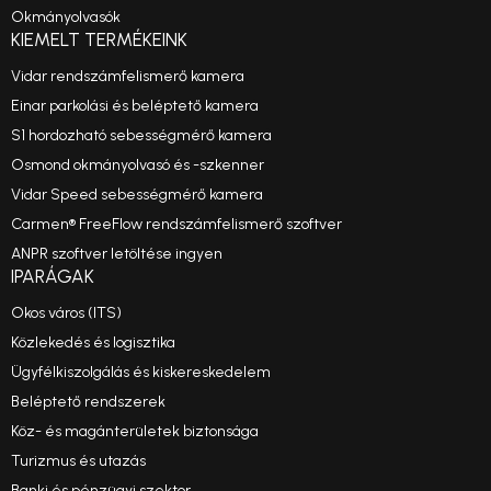
Okmányolvasók
KIEMELT TERMÉKEINK
Vidar rendszámfelismerő kamera
Einar parkolási és beléptető kamera
S1 hordozható sebességmérő kamera
Osmond okmányolvasó és -szkenner
Vidar Speed sebességmérő kamera
Carmen® FreeFlow rendszámfelismerő szoftver
ANPR szoftver letöltése ingyen
IPARÁGAK
Okos város (ITS)
Közlekedés és logisztika
Ügyfélkiszolgálás és kiskereskedelem
Beléptető rendszerek
Köz- és magánterületek biztonsága
Turizmus és utazás
Banki és pénzügyi szektor