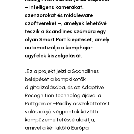
– intelligens kamerákat,
szenzorokat és middleware
szoftvereket –, amelyek lehetővé
teszik a Scandlines számára egy
olyan Smart Port kiépítését, amely
automatizálja a komphajó-
ügyfelek kiszolgálását.
„Ez a projekt jelzi a Scandlines
belépését a kompkikötők
digitalizálásába, és az Adaptive
Recognition technológiájával a
Puttgarden–Rødby összeköttetést
valós idejű, végpontok közötti
kompüzemeltetéssé alakítja,
amivel a két kikötő Európa