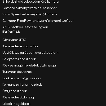
S1 hordozható sebességmérő kamera
Osmond okmányolvasó és -szkenner
Vidar Speed sebességmérő kamera
Carmen® FreeFlow rendszámfelismerő szoftver
ANPR szoftver letöltése ingyen
IPARÁGAK
Okos város (ITS)
Közlekedés és logisztika
Ügyfélkiszolgálás és kiskereskedelem
Beléptető rendszerek
Köz- és magánterületek biztonsága
Turizmus és utazás
Banki és pénzügyi szektor
Kormányzati alkalmazások
Útdíjrendszerek
Közlekedésbiztonság
Kikötői megoldások