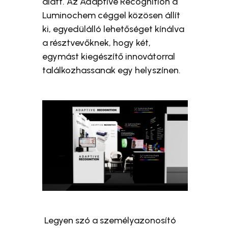
alatt. Az Adaptive Recognition a
Luminochem céggel közösen állít
ki, egyedülálló lehetőséget kínálva
a résztvevőknek, hogy két,
egymást kiegészítő innovátorral
találkozhassanak egy helyszínen.
Legyen szó a személyazonosító