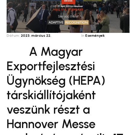
Dátum:
2023. március 22.
In
Események
A Magyar
Exportfejlesztési
Ügynökség (HEPA)
társkiállítójaként
veszünk részt a
Hannover Messe