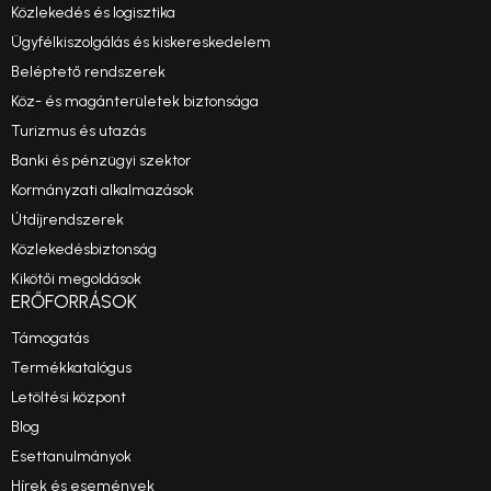
Közlekedés és logisztika
Ügyfélkiszolgálás és kiskereskedelem
Beléptető rendszerek
Köz- és magánterületek biztonsága
Turizmus és utazás
Banki és pénzügyi szektor
Kormányzati alkalmazások
Útdíjrendszerek
Közlekedésbiztonság
Kikötői megoldások
ERŐFORRÁSOK
Támogatás
Termékkatalógus
Letöltési központ
Blog
Esettanulmányok
Hírek és események