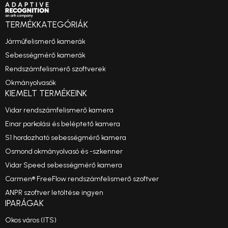
TERMÉKKATEGÓRIÁK
Járműfelismerő kamerák
Sebességmérő kamerák
Rendszámfelismerő szoftverek
Okmányolvasók
KIEMELT TERMÉKEINK
Vidar rendszámfelismerő kamera
Einar parkolási és beléptető kamera
S1 hordozható sebességmérő kamera
Osmond okmányolvasó és -szkenner
Vidar Speed sebességmérő kamera
Carmen® FreeFlow rendszámfelismerő szoftver
ANPR szoftver letöltése ingyen
IPARÁGAK
Okos város (ITS)