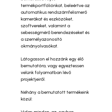
termékportfóliónkat, beleértve az
automatikus rendszámfelismerő
kamerákat és eszközöket,
szoftvereket, valamint a
sebességmérő berendezéseket és
a személyazonosító
okmányolvasókat.
Látogasson el hozzánk egy élő
bemutatóra, vagy egyeztessen
velünk folyamatban lévő
projektjeiről.
Néhány a bemutatott termékeink
közül:
Vidar: minden-az-egyben