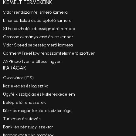
KIEMELT TERMÉKEINK
Vidar rendszámfelismerő kamera
Einar parkolási és beléptető kamera
S1 hordozható sebességmérő kamera
Osmond okmányolvasó és -szkenner
Vidar Speed sebességmérő kamera
Carmen® FreeFlow rendszámfelismerő szoftver
ANPR szoftver letöltése ingyen
IPARÁGAK
Okos város (ITS)
Közlekedés és logisztika
Ügyfélkiszolgálás és kiskereskedelem
Beléptető rendszerek
Köz- és magánterületek biztonsága
Turizmus és utazás
Banki és pénzügyi szektor
Kormányzati alkalmazások