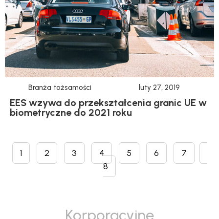
Branża tożsamości
luty 27, 2019
EES wzywa do przekształcenia granic UE w
biometryczne do 2021 roku
1
2
3
4
5
6
7
8
Korporacyjne