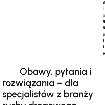
l
n
A
m
c
f
t
e
Obawy, pytania i
rozwiązania – dla
specjalistów z branży