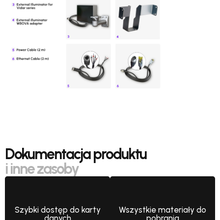
Dokumentacja produktu
i inne zasoby
Szybki dostęp do karty
Wszystkie materiały do
danych
pobrania