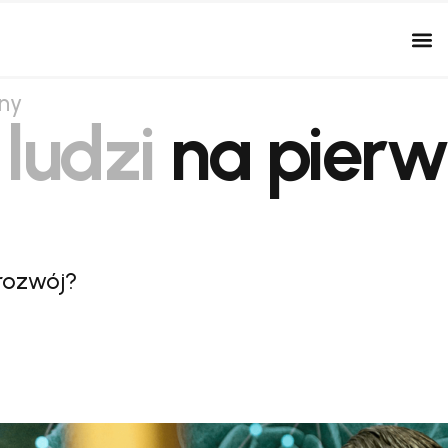
ny
e
ludzi
na pier
 rozwój?