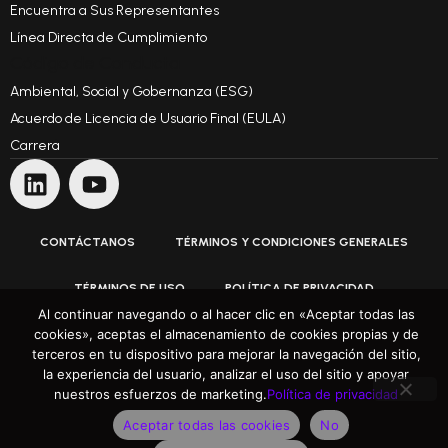
Encuentra a Sus Representantes
Línea Directa de Cumplimiento
Código de Conducta
Ambiental, Social y Gobernanza (ESG)
Acuerdo de Licencia de Usuario Final (EULA)
Carrera
CONTÁCTANOS
TÉRMINOS Y CONDICIONES GENERALES
TÉRMINOS DE USO
POLÍTICA DE PRIVACIDAD
Al continuar navegando o al hacer clic en «Aceptar todas las
Superando Expectativas
cookies», aceptas el almacenamiento de cookies propias y de
©Copyright 1991 - 2025 ARH Informatikai Zrt. Todos los derechos reservados
terceros en tu dispositivo para mejorar la navegación del sitio,
la experiencia del usuario, analizar el uso del sitio y apoyar
nuestros esfuerzos de marketing.
Política de privacidad
Aceptar todas las cookies
No