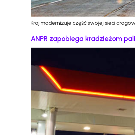
Kraj modernizuje część swojej sieci drog
ANPR zapobiega kradzieżom pali