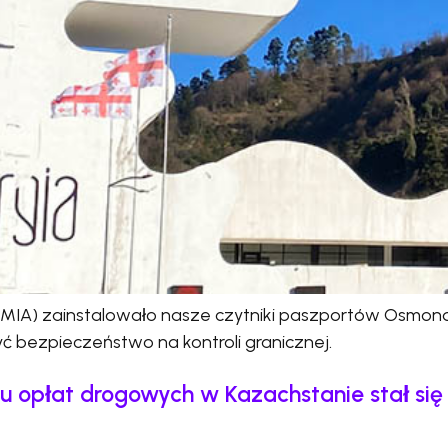
MIA) zainstalowało nasze czytniki paszportów Osmond, 
 bezpieczeństwo na kontroli granicznej.
opłat drogowych w Kazachstanie stał się 