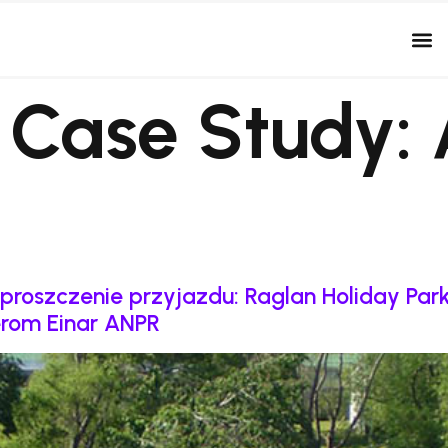
r Case Study:
proszczenie przyjazdu: Raglan Holiday Par
erom Einar ANPR