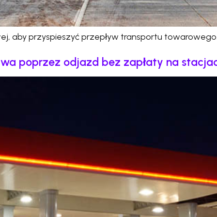
owej, aby przyspieszyć przepływ transportu towarowego
wa poprzez odjazd bez zapłaty na stacjac