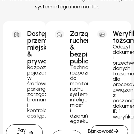
system integration matter.
Dostęp
Zarządzanie
Weryfi
przemysłowy,
ruchem
tożsam
miejski
&
Odczyt
dokume
&
bezpieczeństwo
i
prywatny
publiczne
przechw
Rozpoznawanie
Technologia
danych
pojazdów
rozpoznawania
tożsamo
w
do
dla
środowiskach
monitorowania
procesó
parkingowych,
ruchu,
związan
zarządzania
systemów
z
bramami
inteligentnych
paszpor
i
miast
dokume
kontrolowanego
i
ID i
dostępu.
działań
weryfika
egzekucyjnych.
Pay
Bankowość