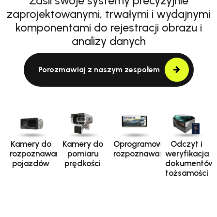
Zasil swoje systemy precyzyjnie
zaprojektowanymi, trwałymi i wydajnymi
komponentami do rejestracji obrazu i
analizy danych
Porozmawiaj z naszym zespołem
Kamery do
Kamery do
Oprogramowanie
Odczyt i
rozpoznawania
pomiaru
rozpoznawania
weryfikacja
pojazdów
prędkości
dokumentów
tożsamości