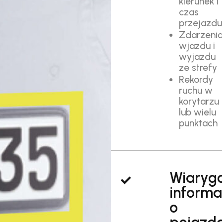
kierunek i
czas
przejazd
Zdarzeni
wjazdu i
wyjazdu
ze strefy
Rekordy
ruchu w
korytarzu
lub wielu
punktach
Wiaryg
informa
o