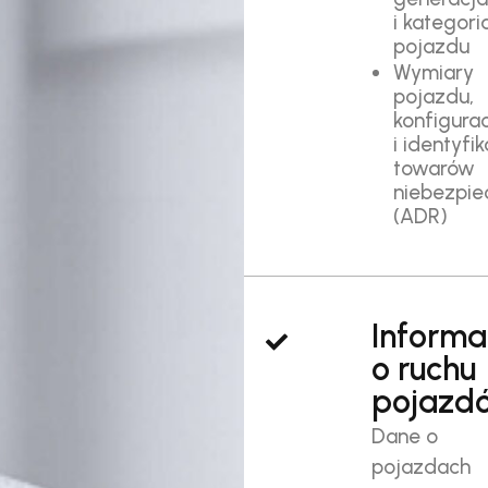
i kategori
pojazdu
Wymiary
pojazdu,
konfigurac
i identyfi
towarów
niebezpie
(ADR)
Informa
o ruchu
pojazd
Dane o
pojazdach