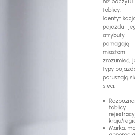
niż odczytu
tablicy.
Identyfikacj
pojazdu i je
atrybuty
pomagają
miastom
zrozumieć, j
typy pojaz
poruszają si
sieci.
Rozpozna
tablicy
rejestracyj
kraju/regi
Marka, mo
generacja,