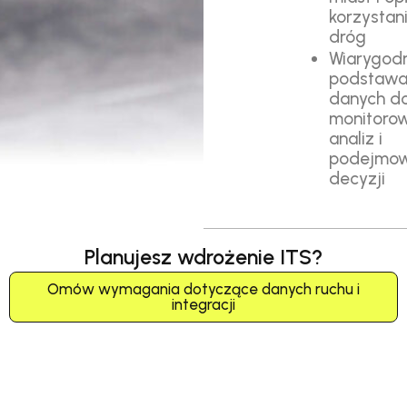
korzystan
dróg
Wiarygod
podstaw
danych d
monitorow
analiz i
podejmow
decyzji
Planujesz wdrożenie ITS?
Omów wymagania dotyczące danych ruchu i
integracji