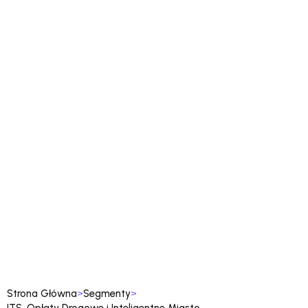
Strona Główna
Segmenty
>
>
ITS, Opłaty Drogowe i Inteligentne Miasto