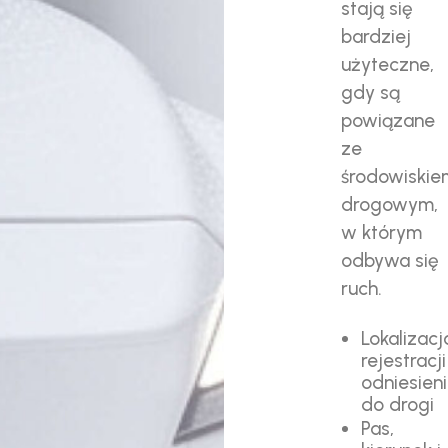
stają się
bardziej
użyteczne,
gdy są
powiązane
ze
środowiskie
drogowym,
w którym
odbywa się
ruch.
Lokalizacj
rejestracji
odniesien
do drogi
Pas,