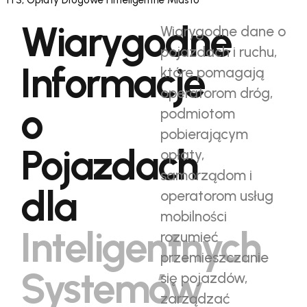
Wiarygodne
Wiarygodne dane o
pojazdach i ruchu,
Informacje
które pomagają
operatorom dróg,
o
podmiotom
pobierającym
Pojazdach
opłaty,
samorządom i
dla
operatorom usług
mobilności
Inteligentnych
rozumieć
przemieszczanie
Systemów
się pojazdów,
zarządzać