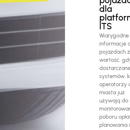
pojazd
dla
platfor
ITS
Wiarygodne
informacje 
pojazdach z
wartość, gd
dostarczan
systemów, k
operatorzy d
miasta już
używają do
monitorowan
poboru opłat
planowania i