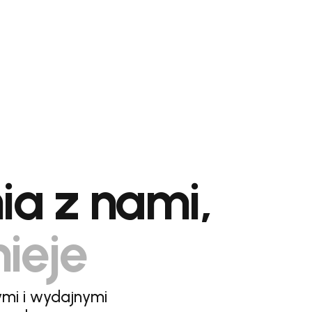
ia z nami,
nieje
ymi i wydajnymi