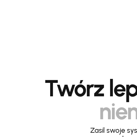
Twórz lep
niem
Zasil swoje sy