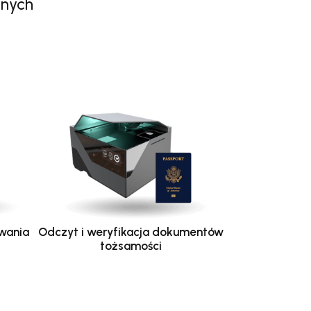
anych
wania
Odczyt i weryfikacja dokumentów
tożsamości