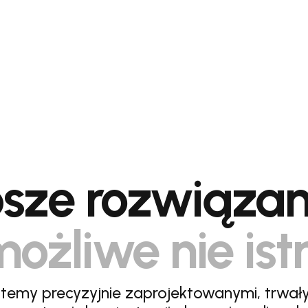
sze rozwiązan
ożliwe nie ist
stemy precyzyjnie zaprojektowanymi, trwał