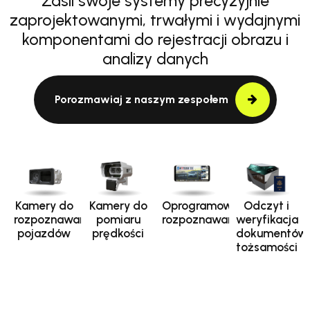
Zasil swoje systemy precyzyjnie
zaprojektowanymi, trwałymi i wydajnymi
komponentami do rejestracji obrazu i
analizy danych
Porozmawiaj z naszym zespołem
Kamery do
Kamery do
Oprogramowanie
Odczyt i
rozpoznawania
pomiaru
rozpoznawania
weryfikacja
pojazdów
prędkości
dokumentów
tożsamości