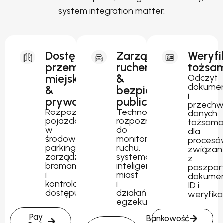
system integration matter.
Dostęp
Zarządzanie
Weryfi
przemysłowy,
ruchem
tożsam
miejski
&
Odczyt
dokume
&
bezpieczeństwo
i
prywatny
publiczne
przechw
Rozpoznawanie
Technologia
danych
pojazdów
rozpoznawania
tożsamo
w
do
dla
środowiskach
monitorowania
procesó
parkingowych,
ruchu,
związan
zarządzania
systemów
z
bramami
inteligentnych
paszpor
i
miast
dokume
kontrolowanego
i
ID i
dostępu.
działań
weryfika
egzekucyjnych.
Pay
Bankowość