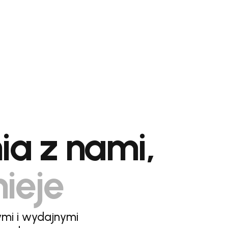
ia z nami,
nieje
ymi i wydajnymi