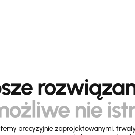
sze rozwiązan
ożliwe nie ist
stemy precyzyjnie zaprojektowanymi, trwał