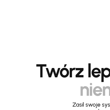
Twórz lep
niem
Zasil swoje sy