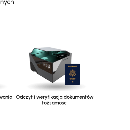
anych
wania
Odczyt i weryfikacja dokumentów
tożsamości