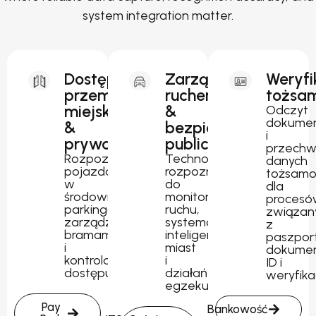
system integration matter.
Dostęp
Zarządzanie
Weryfi
przemysłowy,
ruchem
tożsam
miejski
&
Odczyt
dokume
&
bezpieczeństwo
i
prywatny
publiczne
przechw
Rozpoznawanie
Technologia
danych
pojazdów
rozpoznawania
tożsamo
w
do
dla
środowiskach
monitorowania
procesó
parkingowych,
ruchu,
związan
zarządzania
systemów
z
bramami
inteligentnych
paszpor
i
miast
dokume
kontrolowanego
i
ID i
dostępu.
działań
weryfika
egzekucyjnych.
Pay
Bankowość