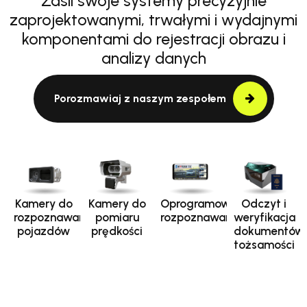
Zasil swoje systemy precyzyjnie
zaprojektowanymi, trwałymi i wydajnymi
komponentami do rejestracji obrazu i
analizy danych
Porozmawiaj z naszym zespołem
Kamery do
Kamery do
Oprogramowanie
Odczyt i
rozpoznawania
pomiaru
rozpoznawania
weryfikacja
pojazdów
prędkości
dokumentów
tożsamości