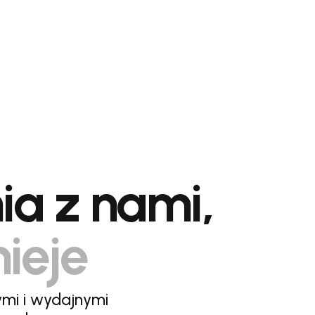
ia z nami,
nieje
ymi i wydajnymi