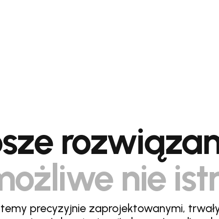
sze rozwiązan
ożliwe nie ist
stemy precyzyjnie zaprojektowanymi, trwał