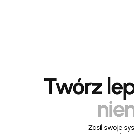
Twórz lep
niem
Zasil swoje sy