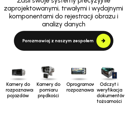
Zasil swoje systemy precyzyjnie
zaprojektowanymi, trwałymi i wydajnymi
komponentami do rejestracji obrazu i
analizy danych
Porozmawiaj z naszym zespołem
Kamery do
Kamery do
Oprogramowanie
Odczyt i
rozpoznawania
pomiaru
rozpoznawania
weryfikacja
pojazdów
prędkości
dokumentów
tożsamości