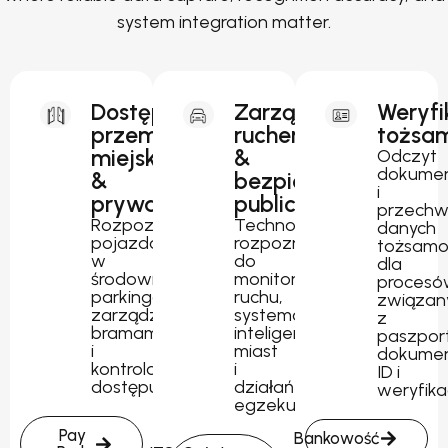
system integration matter.
Dostęp
Zarządzanie
Weryfi
przemysłowy,
ruchem
tożsam
miejski
&
Odczyt
dokume
&
bezpieczeństwo
i
prywatny
publiczne
przechw
Rozpoznawanie
Technologia
danych
pojazdów
rozpoznawania
tożsamo
w
do
dla
środowiskach
monitorowania
procesó
parkingowych,
ruchu,
związan
zarządzania
systemów
z
bramami
inteligentnych
paszpor
i
miast
dokume
kontrolowanego
i
ID i
dostępu.
działań
weryfika
egzekucyjnych.
Pay
Bankowość