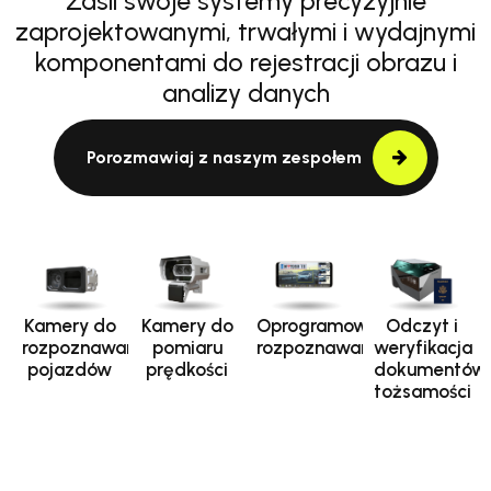
Zasil swoje systemy precyzyjnie
zaprojektowanymi, trwałymi i wydajnymi
komponentami do rejestracji obrazu i
analizy danych
Porozmawiaj z naszym zespołem
Kamery do
Kamery do
Oprogramowanie
Odczyt i
rozpoznawania
pomiaru
rozpoznawania
weryfikacja
pojazdów
prędkości
dokumentów
tożsamości