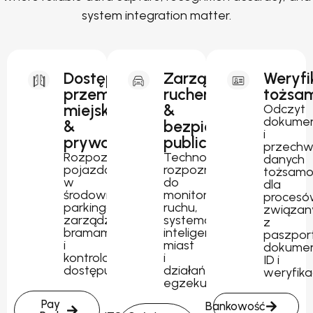
system integration matter.
Dostęp
Zarządzanie
Weryfi
przemysłowy,
ruchem
tożsam
miejski
&
Odczyt
dokume
&
bezpieczeństwo
i
prywatny
publiczne
przechw
Rozpoznawanie
Technologia
danych
pojazdów
rozpoznawania
tożsamo
w
do
dla
środowiskach
monitorowania
procesó
parkingowych,
ruchu,
związan
zarządzania
systemów
z
bramami
inteligentnych
paszpor
i
miast
dokume
kontrolowanego
i
ID i
dostępu.
działań
weryfika
egzekucyjnych.
Pay
Bankowość