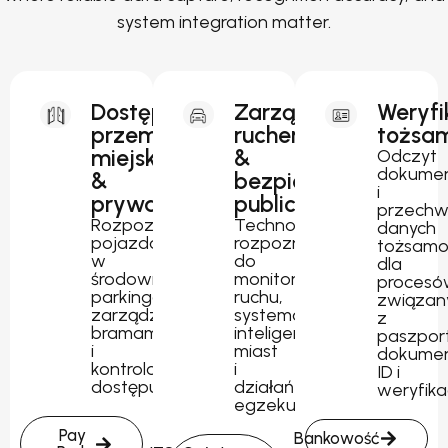
system integration matter.
Dostęp
Zarządzanie
Weryfi
przemysłowy,
ruchem
tożsam
miejski
&
Odczyt
dokume
&
bezpieczeństwo
i
prywatny
publiczne
przechw
Rozpoznawanie
Technologia
danych
pojazdów
rozpoznawania
tożsamo
w
do
dla
środowiskach
monitorowania
procesó
parkingowych,
ruchu,
związan
zarządzania
systemów
z
bramami
inteligentnych
paszpor
i
miast
dokume
kontrolowanego
i
ID i
dostępu.
działań
weryfika
egzekucyjnych.
Pay
Bankowość