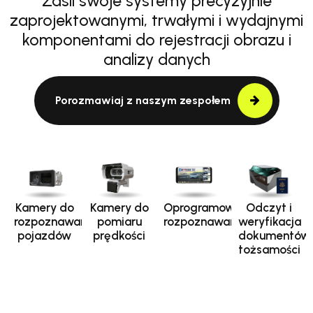
Zasil swoje systemy precyzyjnie
zaprojektowanymi, trwałymi i wydajnymi
komponentami do rejestracji obrazu i
analizy danych
Porozmawiaj z naszym zespołem
Kamery do
Kamery do
Oprogramowanie
Odczyt i
rozpoznawania
pomiaru
rozpoznawania
weryfikacja
pojazdów
prędkości
dokumentów
tożsamości