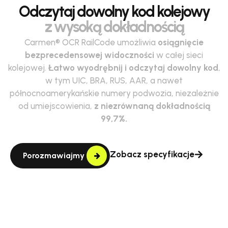
Odczytaj dowolny kod kolejowy
z wysoką dokładnością
Carmen® OCR RailCode umożliwia
osiągnięcie
bezprecedensowej widoczności
w całej sieci
kolejowej.
Łatwo wyodrębnij i odczytaj dowolny kod
,
w tym UIC, BRA, RUS, AAR, a nawet
północnoamerykańskie numery podwozia, niezależnie
od umiejscowienia,
z niezrównaną dokładnością
99,7%.
Zobacz specyfikacje
Porozmawiajmy