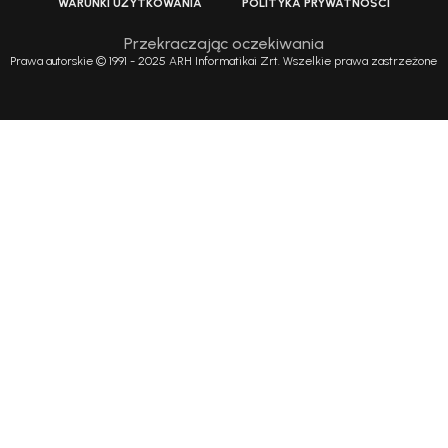
WARUNKI UŻYTKOWANIA
POLITYKA PRYWATNOŚCI
Przekraczając oczekiwania
Prawa autorskie © 1991 - 2025 ARH Informatikai Zrt. Wszelkie prawa zastrzeżone