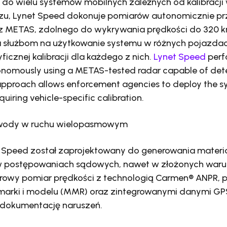
 do wielu systemów mobilnych zależnych od kalibracj
zu, Lynet Speed dokonuje pomiarów autonomicznie prz
 METAS, zdolnego do wykrywania prędkości do 320 k
 służbom na użytkowanie systemu w różnych pojazda
ficznej kalibracji dla każdego z nich.
Lynet Speed
perf
omously using a METAS-tested radar capable of det
 approach allows enforcement agencies to deploy the s
quiring vehicle-specific calibration.
owody w ruchu wielopasmowym
 Speed został zaprojektowany do generowania mate
 postępowaniach sądowych, nawet w złożonych waru
arowy pomiar prędkości z technologią Carmen® ANPR,
arki i modelu (MMR) oraz zintegrowanymi danymi GP
 dokumentację naruszeń.