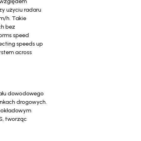
i względem
y użyciu radaru
m/h. Takie
ch bez
orms speed
ecting speeds up
ystem across
riału dowodowego
nkach drogowych.
 pokładowym
S, tworząc