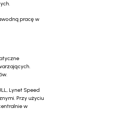
ych.
zawodną pracę w
atyczne
warzających.
ów.
LL, Lynet Speed
znymi. Przy użyciu
entralnie w