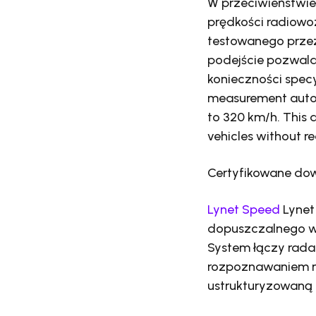
W przeciwieństwie
prędkości radiowo
testowanego przez
podejście pozwala
konieczności specy
measurement auton
to 320 km/h. This
vehicles without re
Certyfikowane d
Lynet Speed
Lynet
dopuszczalnego w
System łączy rad
rozpoznawaniem m
ustrukturyzowaną