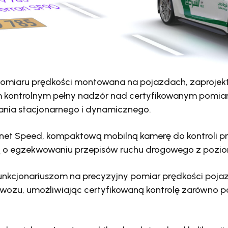
omiaru prędkości montowana na pojazdach, zaprojek
 kontrolnym pełny nadzór nad certyfikowanym pomia
nia stacjonarnego i dynamicznego.
et Speed, kompaktową mobilną kamerę do kontroli pr
ą o egzekwowaniu przepisów ruchu drogowego z pozi
nkcjonariuszom na precyzyjny pomiar prędkości poja
owozu, umożliwiając certyfikowaną kontrolę zarówno p