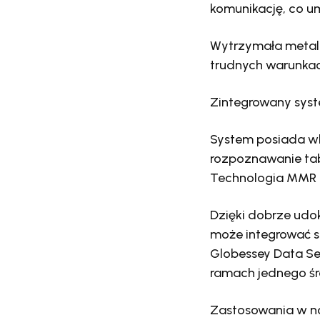
komunikację, co u
Wytrzymała metal
trudnych warunkach
Zintegrowany syst
System posiada w
rozpoznawanie tab
Technologia MMR d
Dzięki dobrze udo
może integrować si
Globessey Data Se
ramach jednego ś
Zastosowania w no