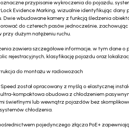
oznaczne przypisanie wykroczenia do pojazdu, syste
tLock Evidence Marking, wizualnie identyfikując dany
u. Dwie wbudowane kamery z funkcją śledzenia obiek
orować do czterech pasów jednocześnie, zachowując
w przy dużym natężeniu ruchu.
zenia zawiera szczegółowe informacje, w tym dane o p
ic rejestracyjnych, klasyfikację pojazdu oraz lokalizac
rukcja do montażu w radiowozach
 Speed został opracowany z myślą o elastycznej insta
o ultra-kompaktowa obudowa z chłodzeniem pasywny
i świetlnymi lub wewnątrz pojazdów bez skomplikow
systemów chłodzenia.
pośrednictwem pojedynczego złącza PoE+ zapewniając