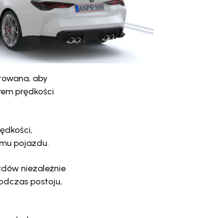
towana, aby
rem prędkości
ędkości,
omu pojazdu.
zdów niezależnie
odczas postoju,