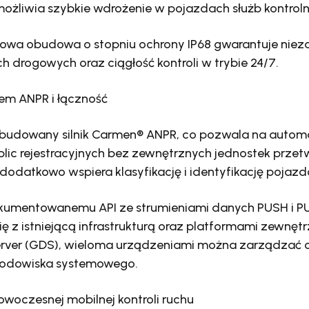
możliwia szybkie wdrożenie w pojazdach służb kontroln
owa obudowa o stopniu ochrony IP68 gwarantuje nie
 drogowych oraz ciągłość kontroli w trybie 24/7.
em ANPR i łączność
budowany silnik Carmen® ANPR, co pozwala na autom
lic rejestracyjnych bez zewnętrznych jednostek przet
odatkowo wspiera klasyfikację i identyfikację pojazd
kumentowanemu API ze strumieniami danych PUSH i PU
ę z istniejącą infrastrukturą oraz platformami zewnętr
rver (GDS), wieloma urządzeniami można zarządzać c
rodowiska systemowego.
woczesnej mobilnej kontroli ruchu