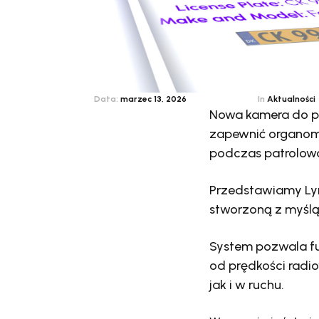
Data:
marzec 13, 2026
In
Aktualności
Nowa kamera do p
zapewnić organom
podczas patrolowa
Przedstawiamy Lyn
stworzoną z myśl
System pozwala fu
od prędkości radi
jak i w ruchu.