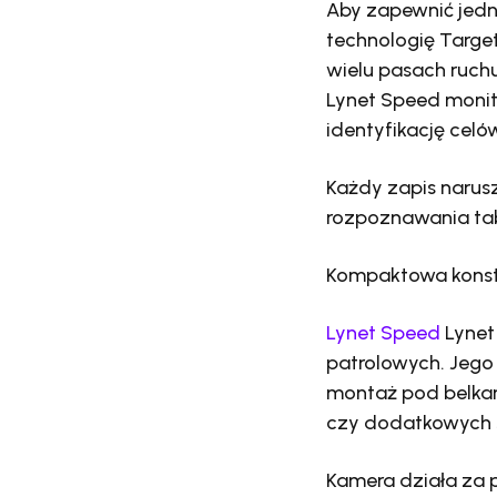
Aby zapewnić jedn
technologię Targe
wielu pasach ruch
Lynet Speed monit
identyfikację celó
Każdy zapis narus
rozpoznawania tabl
Kompaktowa konst
Lynet Speed
Lynet
patrolowych. Jeg
montaż pod belkam
czy dodatkowych 
Kamera działa za 