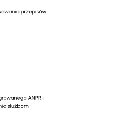
kwowania przepisów
egrowanego ANPR i
nia służbom