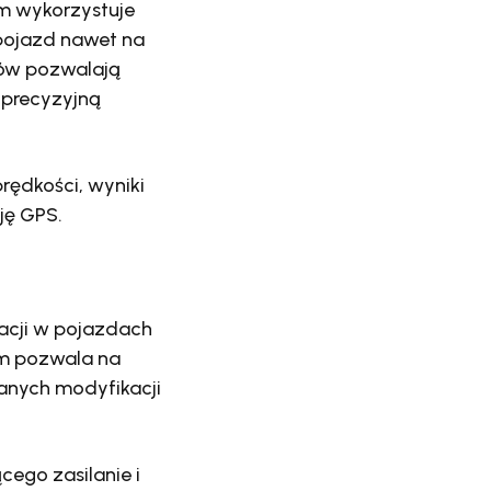
m wykorzystuje
 pojazd nawet na
tów pozwalają
 precyzyjną
rędkości, wyniki
ję GPS.
lacji w pojazdach
m pozwala na
anych modyfikacji
ego zasilanie i